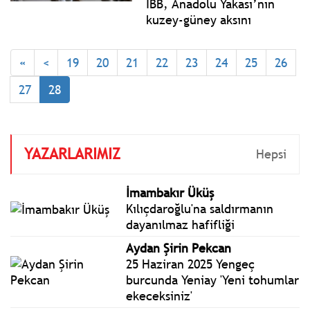
İBB, Anadolu Yakası’nın
kuzey-güney aksını
birbirine bağlayacak mega
metro hattında yüzde 88
«
<
19
20
21
22
23
24
25
26
seviyesini aştı. 11
istasyonlu, sürücüsüz ve
27
28
entegre sistemli hat, 2026
sonunda hizmete giriyor.
YAZARLARIMIZ
Hepsi
İmambakır Üküş
Kılıçdaroğlu'na saldırmanın
dayanılmaz hafifliği
Aydan Şirin Pekcan
25 Haziran 2025 Yengeç
burcunda Yeniay 'Yeni tohumlar
ekeceksiniz'