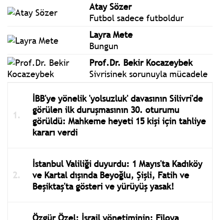
Atay Sözer
Futbol sadece futboldur
Layra Mete
Bungun
Prof.Dr. Bekir Kocazeybek
Sivrisinek sorunuyla mücadele
İBB'ye yönelik 'yolsuzluk' davasının Silivri'de
görülen ilk duruşmasının 30. oturumu
görüldü: Mahkeme heyeti 15 kişi için tahliye
kararı verdi
İstanbul Valiliği duyurdu: 1 Mayıs'ta Kadıköy
ve Kartal dışında Beyoğlu, Şişli, Fatih ve
Beşiktaş'ta gösteri ve yürüyüş yasak!
Özgür Özel: İsrail yönetiminin; Filoya