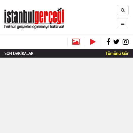
SON DAKİKALAR
Tümünü Gör