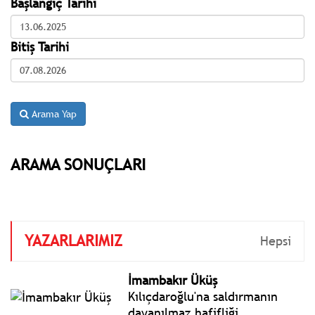
Başlangıç Tarihi
Bitiş Tarihi
Arama Yap
ARAMA SONUÇLARI
YAZARLARIMIZ
Hepsi
İmambakır Üküş
Kılıçdaroğlu'na saldırmanın
dayanılmaz hafifliği