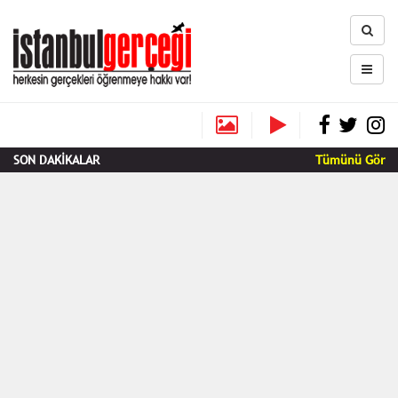
SON DAKİKALAR
Tümünü Gör