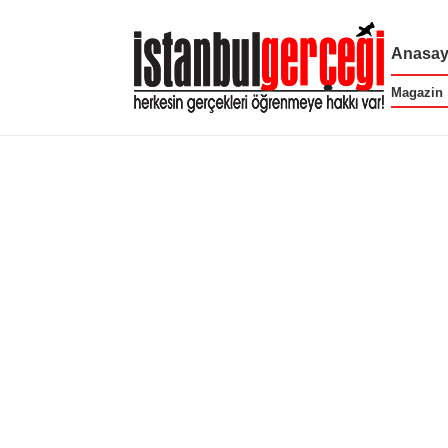
Anasay
Magazin