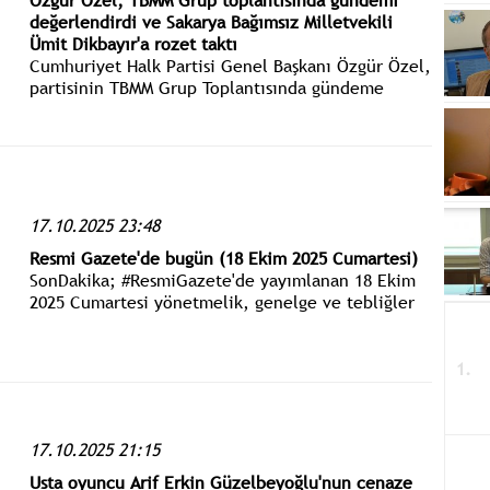
Özgür Özel, TBMM Grup toplantısında gündemi
değerlendirdi ve Sakarya Bağımsız Milletvekili
Ümit Dikbayır'a rozet taktı
Cumhuriyet Halk Partisi Genel Başkanı Özgür Özel,
partisinin TBMM Grup Toplantısında gündeme
ilişkin açıklamalarda bulundu.
17.10.2025 23:48
Resmi Gazete'de bugün (18 Ekim 2025 Cumartesi)
SonDakika; #ResmiGazete'de yayımlanan 18 Ekim
2025 Cumartesi yönetmelik, genelge ve tebliğler
www.istanbulgercegi.com'dan takip edebilirsiniz.
17.10.2025 21:15
Usta oyuncu Arif Erkin Güzelbeyoğlu'nun cenaze