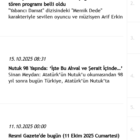
tören programı belli oldu
"Yabancı Damat" dizisindeki "Memik Dede"
karakteriyle sevilen oyuncu ve müzisyen Arif Erkin
Güzelbeyoğlu, 18 Ekim Cumartesi günü son
yolculuğuna uğurlanacak.
15.10.2025 08:31
Nutuk 98 Yaşında: ‘İşte Bu Ahval ve Şerait İçinde…’
Sinan Meydan: Atatürk’ün Nutuk’u okumasından 98
yıl sonra bugün Türkiye, Atatürk’ün Nutuk’ta
anlattığı, “tam bağımsızlık”, “ulusal egemenlik”
ve “çağdaş uygarlık” mücadelesine yine ihtiyaç
duyuyor.
11.10.2025 00:00
Resmi Gazete'de bugün (11 Ekim 2025 Cumartesi)