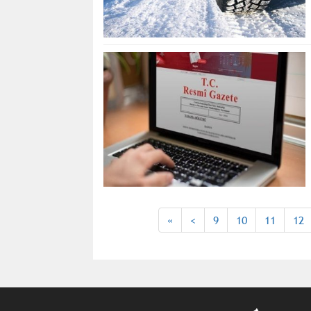
«
<
9
10
11
12