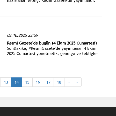
hazırlanan tebliğ, Resmi Gazete'de yayımlandı.
Yeni düzenleme ile kış lastiği kullanma
zorunluluğu, 15 Kasım - 15 Nisan tarihleri arasını
kapsayacak şekilde yeniden belirlendi.
03.10.2025 23:59
Resmi Gazete'de bugün (4 Ekim 2025 Cumartesi)
SonDakika; #ResmiGazete'de yayımlanan 4 Ekim
2025 Cumartesi yönetmelik, genelge ve tebliğler
www.istanbulgercegi.com'dan takip edebilirsiniz.
13
14
15
16
17
18
>
»