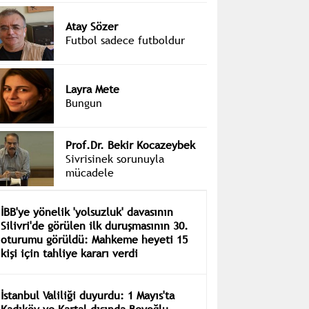
Atay Sözer
Futbol sadece futboldur
Layra Mete
Bungun
Prof.Dr. Bekir Kocazeybek
Sivrisinek sorunuyla
mücadele
İBB'ye yönelik 'yolsuzluk' davasının
Silivri'de görülen ilk duruşmasının 30.
oturumu görüldü: Mahkeme heyeti 15
kişi için tahliye kararı verdi
İstanbul Valiliği duyurdu: 1 Mayıs'ta
Kadıköy ve Kartal dışında Beyoğlu,