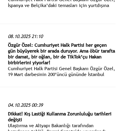
İspanya ve Belçika’daki temasları için yurtdışına
çıkmadan önce İstanbul Havalimanı’nda basın
toplantısı düzenledi.
08.10.2025 21:10
Özgür Özel: Cumhuriyet Halk Partisi her geçen
gün büyüyerek bir arada duruyor. Ama öbür tarafta
bir damat, bir oğlan, bir de TikTok’çu Hakan
birbirlerini yiyorlar!
Cumhuriyet Halk Partisi Genel Başkanı Özgür Özel,
19 Mart darbesinin 200’üncü gününde İstanbul
Şişli’de gerçekleştirilen Millet İradesine Sahip
Çıkıyor Mitingi’ne katıldı.
04.10.2025 00:39
Dikkat! Kış Lastiği Kullanma Zorunluluğu tarihleri
değişti
Ulaştırma ve Altyapı Bakanlığı tarafından