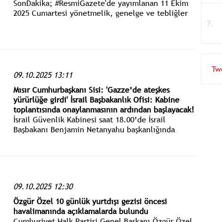
SonDakika; #ResmiGazete'de yayımlanan 11 Ekim
2025 Cumartesi yönetmelik, genelge ve tebliğler
www.istanbulgercegi.com'dan takip edebilirsiniz.
Tw
09.10.2025 13:11
Mısır Cumhurbaşkanı Sisi: 'Gazze’de ateşkes
yürürlüğe girdi' İsrail Başbakanlık Ofisi: Kabine
toplantısında onaylanmasının ardından başlayacak!
İsrail Güvenlik Kabinesi saat 18.00’de İsrail
Başbakanı Benjamin Netanyahu başkanlığında
ateşkesi görüşecek. Ardından, anlaşmanın
onaylanması İsrail parlamentosu Knesset’te
oylamaya sunulacak.
09.10.2025 12:30
Özgür Özel 10 günlük yurtdışı gezisi öncesi
havalimanında açıklamalarda bulundu
Cumhuriyet Halk Partisi Genel Başkanı Özgür Özel,