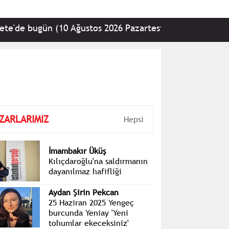
gün (10 Ağustos 2026 Pazartesi)
•
TBMM Genel Kuru
ZARLARIMIZ
Hepsi
İmambakır Üküş
Kılıçdaroğlu'na saldırmanın
dayanılmaz hafifliği
Aydan Şirin Pekcan
25 Haziran 2025 Yengeç
burcunda Yeniay 'Yeni
tohumlar ekeceksiniz'