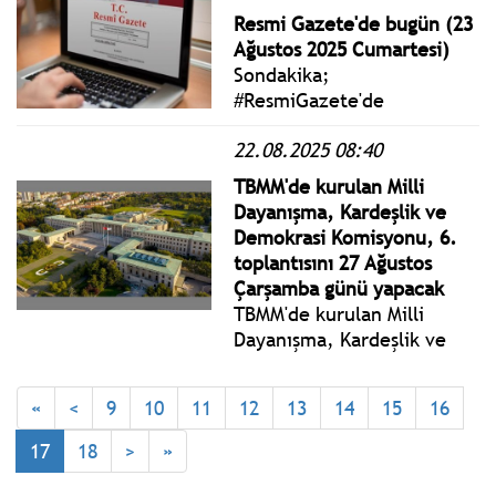
Şampiyonası'na galibiyetle
Resmi Gazete'de bugün (23
başladı.
Ağustos 2025 Cumartesi)
Sondakika;
#ResmiGazete'de
yayımlanan 23 Ağustos 2025
22.08.2025 08:40
Cumartesi yönetmelik,
genelge ve tebliğler
TBMM'de kurulan Milli
www.istanbulgercegi.com'da
Dayanışma, Kardeşlik ve
takip edebilirsiniz.
Demokrasi Komisyonu, 6.
toplantısını 27 Ağustos
Çarşamba günü yapacak
TBMM'de kurulan Milli
Dayanışma, Kardeşlik ve
Demokrasi Komisyonu, 6.
toplantısını 27 Ağustos
«
<
9
10
11
12
13
14
15
16
Çarşamba günü, 7'nci
toplantısını ise 28 Ağustos
17
18
>
»
Perşembe günü yapacak.