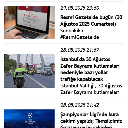
açıklamada: Kulübümüzün
29.08.2025 23:50
Olağanüstü Genel Kurul
Toplantısı, aşağıda
Resmi Gazete'de bugün (30
belirtilen gündem
Ağustos 2025 Cumartesi)
maddelerini görüşmek
Sondakika;
üzere, 13-14 Eylül 2025
#ResmiGazete'de
tarihlerinde, saat 10.30’da
yayımlanan 30 Ağustos 2025
Kenan Evren Lisesi
28.08.2025 21:57
Cumartesi yönetmelik,
arsasında yapılacak.
genelge ve tebliğler
İstanbul'da 30 Ağustos
www.istanbulgercegi.com'da
Zafer Bayramı kutlamaları
takip edebilirsiniz.
nedeniyle bazı yollar
trafiğe kapatılacak
İstanbul Valiliği, 30 Ağustos
Zafer Bayramı kutlamaları
dolayısıyla kentte trafiğe
28.08.2025 21:42
kapatılacak yolları ve
alternatif güzergâhları
Şampiyonlar Ligi'nde kura
duyurdu.
çekimi yapıldı; Temsilcimiz
Galatasaray'ın rakipleri