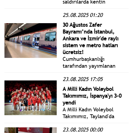
saldırılarda kentin
buluşacak.
güneyindeki Nasır
25.08.2025 01:20
Hastanesi vuruldu. Gazzeli
yetkililer İsrail saldırısında
30 Ağustos Zafer
beşi gazeteci en az 20
Bayramı’nda İstanbul,
kişinin öldürüldüğünü
Ankara ve İzmir'de raylı
açıkladı.
sistem ve metro hatları
ücretsiz!
Cumhurbaşkanlığı
tarafından yayımlanan
karara göre, 30 Ağustos
23.08.2025 17:05
Zafer Bayramı dolayısıyla
İstanbul, Ankara ve
A Milli Kadın Voleybol
İzmir'de belirli raylı sistem
Takımımız, İspanya'yı 3-0
ve metro hatlarında ulaşım
yendi
ücretsiz olacak.
A Milli Kadın Voleybol
Takımımız, Tayland'da
düzenlenecek FIVB
23.08.2025 00:00
Kadınlar Dünya Voleybol