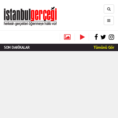
SON DAKİKALAR
Tümünü Gör