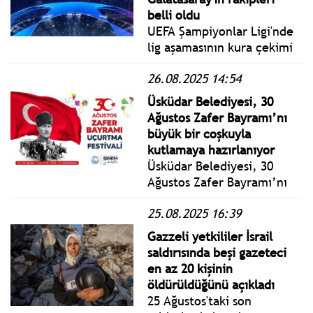
belli oldu
UEFA Şampiyonlar Ligi'nde
lig aşamasının kura çekimi
yapıldı. Final: 30 Mayıs
26.08.2025 14:54
2026'da oynanacak.
Temsilcimiz Galatasaray 4.
Üsküdar Belediyesi, 30
torbada: Liverpool,
Ağustos Zafer Bayramı’nı
Manchester City (D),
büyük bir coşkuyla
Atletico Madrid, Eintracht
kutlamaya hazırlanıyor
Frankfurt (D), Bodo/Glimt,
Üsküdar Belediyesi, 30
Ajax (D), Union SG,
Ağustos Zafer Bayramı’nı
Monaco (D)
büyük bir coşkuyla
25.08.2025 16:39
kutlamaya hazırlanıyor.
Tüm Üsküdar’ı kapsayacak
Gazzeli yetkililer İsrail
etkinliklerle dolu bu özel
saldırısında beşi gazeteci
günde, hem gündüz hem
en az 20 kişinin
de akşam saatlerinde
öldürüldüğünü açıkladı
birbirinden renkli
25 Ağustos'taki son
programlar Üsküdarlılarla