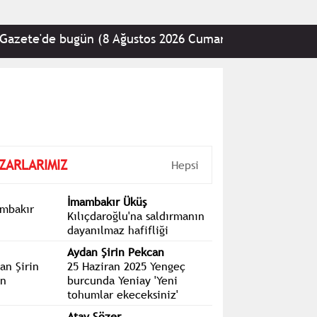
e'de bugün (8 Ağustos 2026 Cumartesi)
•
CHP: En 
ZARLARIMIZ
Hepsi
İmambakır Üküş
Kılıçdaroğlu'na saldırmanın
dayanılmaz hafifliği
Aydan Şirin Pekcan
25 Haziran 2025 Yengeç
burcunda Yeniay 'Yeni
tohumlar ekeceksiniz'
Atay Sözer