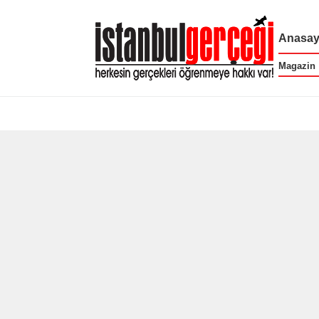
Anasay
Magazin