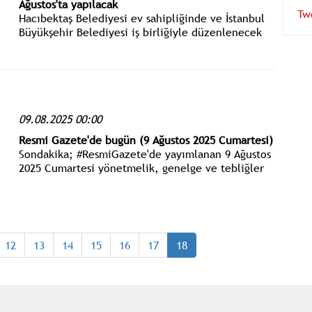
Ağustos'ta yapılacak
Tw
Hacıbektaş Belediyesi ev sahipliğinde ve İstanbul
Büyükşehir Belediyesi iş birliğiyle düzenlenecek
olan 62. Ulusal, 36. Uluslararası Hacı Bektaş Veli
Anma Törenleri ve Kültür Sanat Etkinlikleri, 16-17-
18 Ağustos 2025 tarihlerinde gerçekleştirilecek.
09.08.2025 00:00
Resmi Gazete'de bugün (9 Ağustos 2025 Cumartesi)
Sondakika; #ResmiGazete'de yayımlanan 9 Ağustos
2025 Cumartesi yönetmelik, genelge ve tebliğler
www.istanbulgercegi.com'dan takip edebilirsiniz.
12
13
14
15
16
17
18