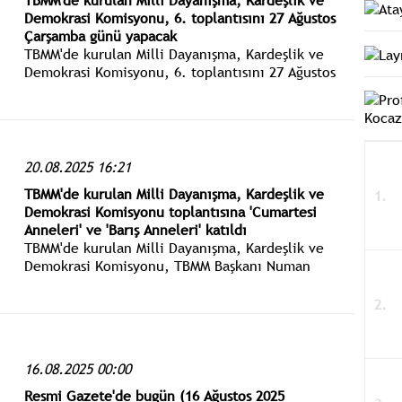
TBMM'de kurulan Milli Dayanışma, Kardeşlik ve
Demokrasi Komisyonu, 6. toplantısını 27 Ağustos
Çarşamba günü yapacak
TBMM'de kurulan Milli Dayanışma, Kardeşlik ve
Demokrasi Komisyonu, 6. toplantısını 27 Ağustos
Çarşamba günü, 7'nci toplantısını ise 28 Ağustos
Perşembe günü yapacak.
20.08.2025 16:21
TBMM'de kurulan Milli Dayanışma, Kardeşlik ve
Demokrasi Komisyonu toplantısına 'Cumartesi
Anneleri' ve 'Barış Anneleri' katıldı
TBMM'de kurulan Milli Dayanışma, Kardeşlik ve
Demokrasi Komisyonu, TBMM Başkanı Numan
Kurtulmuş başkanlığında toplandı. TBMM Tören
Salonu'ndaki toplantıda, "Cumartesi Anneleri" ve
"Barış Anneleri" hazır bulundu.
16.08.2025 00:00
Resmi Gazete'de bugün (16 Ağustos 2025