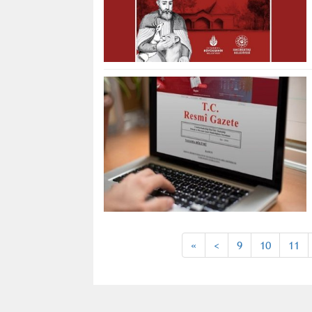
«
<
9
10
11