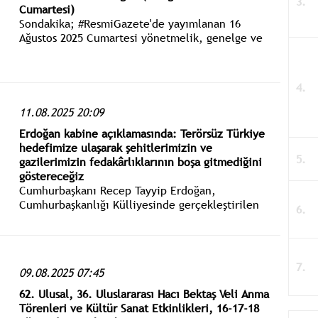
Cumartesi)
Sondakika; #ResmiGazete'de yayımlanan 16
Ağustos 2025 Cumartesi yönetmelik, genelge ve
tebliğler www.istanbulgercegi.com'dan takip
edebilirsiniz.
11.08.2025 20:09
Erdoğan kabine açıklamasında: Terörsüz Türkiye
hedefimize ulaşarak şehitlerimizin ve
gazilerimizin fedakârlıklarının boşa gitmediğini
göstereceğiz
Cumhurbaşkanı Recep Tayyip Erdoğan,
Cumhurbaşkanlığı Külliyesinde gerçekleştirilen
Cumhurbaşkanlığı Kabinesi Toplantısı’nın ardından
basın açıklaması yaptı.
09.08.2025 07:45
62. Ulusal, 36. Uluslararası Hacı Bektaş Veli Anma
Törenleri ve Kültür Sanat Etkinlikleri, 16-17-18