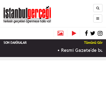
SON DAKİKALAR
Tümünü Gör
•
Resmi Gazete'de bugün