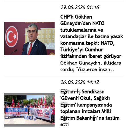
yaşında amcası II. Bayezid
29.06.2026 01:16
tarafından zehirlenerek
CHP'li Gökhan
yok edildi.
Günaydın'dan NATO
tutuklamalarına ve
vatandaşlar ile basına yasak
konmasına tepki: NATO,
Türkiye’yi Cumhur
ittifakından ibaret görüyor
Gökhan Günaydın, iktidara
sordu; 'Yüzlerce insan..
Sizin gibi düşünmedikleri
26.06.2026 14:12
için, herhangi bir suç
işlemedikleri halde, sizin
Eğitim-İş Sendikası:
gözünüzde potansiyel suçlu
'Güvenli Okul, Sağlıklı
oldukları için
Eğitim' kampanyasında
cezaevindeler öyle mi..'
toplanan imzaları Milli
Eğitim Bakanlığı’na teslim
etti