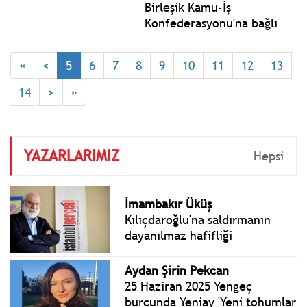
Birleşik Kamu-İş
Konfederasyonu'na bağlı
Eğitim-İş Sendikası 81 ilde
eş zamanlı, eğitimi kuşatan
«
<
5
6
7
8
9
10
11
12
13
şiddete karşı alanlara indi.
Toplanan imza ve
14
>
»
hazırlanan rapor Milli
Eğitim Bakanlığına ve
temsilciliklere teslim
edildi.
YAZARLARIMIZ
Hepsi
İmambakır Üküş
Kılıçdaroğlu'na saldırmanın
dayanılmaz hafifliği
Aydan Şirin Pekcan
25 Haziran 2025 Yengeç
burcunda Yeniay 'Yeni tohumlar