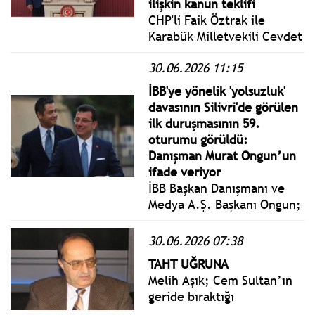
ilişkin kanun teklifi
CHP'li Faik Öztrak ile
Karabük Milletvekili Cevdet
Akay, emekli maaşlarının
30.06.2026 11:15
asgari ücret seviyesine
yükseltilmesi ve
İBB'ye yönelik 'yolsuzluk'
haczedilememesine ilişkin
davasının Silivri'de görülen
hazırladıkları 7 maddelik
ilk duruşmasının 59.
kanun teklifini TBMM
oturumu görüldü:
Başkanlığı'na sunduklarını
Danışman Murat Ongun’un
açıkladı.
ifade veriyor
İBB Başkan Danışmanı ve
Medya A.Ş. Başkanı Ongun;
Benim meslek büyüğüm
olan Soner Yalçın'a, Ruşen
30.06.2026 07:38
Çakır'a, Şaban Sevinç'e,
TAHT UĞRUNA
Yavuz Oğhan'a talimat
Melih Aşık; Cem Sultan’ın
veremeyeceğimi
geride bıraktığı
öğrenirlerdi.
oğullarından Oğuz, 3