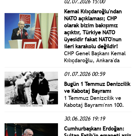
02.07.2026 15:00
Cumartesi yönetmelik,
genelge ve tebliğler
Kemal Kılıçdaroğlu'ndan
www.istanbulgercegi.com'da
NATO açıklaması; CHP
takip edebilirsiniz.
olarak bizim bakışımız
açıktır, Türkiye NATO
üyesidir fakat NATO'nun
ileri karakolu değildir!
CHP Genel Başkanı Kemal
Kılıçdaroğlu, Ankara'da
düzenlenecek NATO
01.07.2026 00:59
Zirvesi'ne ilişkin, "CHP
olarak bizim bakışımız
Bugün 1 Temmuz Denizcilik
açıktır; Türkiye NATO
ve Kabotaj Bayramı
üyesidir fakat NATO'nun
1 Temmuz Denizcilik ve
ileri karakolu değildir"
Kabotaj Bayramı'nın 100.
dedi.
yılı. Kabotaj; bir ülkenin
30.06.2026 19:19
kendi karasularında ve
kendi limanları arasında
Cumhurbaşkanı Erdoğan:
gemi işletme ve her türlü
Sultan Fatih'in emaneti aziz