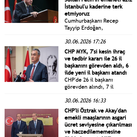
liman hizmetlerini kendi
İstanbul'u kaderine terk
kontrolünde bulundurma
etmiyoruz
hakkıdır.
Cumhurbaşkanı Recep
Tayyip Erdoğan,
Cumhurbaşkanlığı
30.06.2026 17:26
Külliyesinde
gerçekleştirilen
CHP MYK, 7'si kesin ihraç
Cumhurbaşkanlığı Kabinesi
ve tedbir kararı ile 26 il
Toplantısı’nın ardından
başkanını görevden aldı, 6
basın açıklaması yaptı.
ilde yeni il başkanı atandı
CHP'de 26 il başkanı
görevden alındı, 7 il
başkanı için tedbir ve ihraç
30.06.2026 16:33
kararı verildi. Açıklamayı
CHP Sözcüsü Müslim Sarı
CHP'li Öztrak ve Akay'dan
yaptı.
emekli maaşlarının asgari
ücret seviyesine çıkarılması
ve haczedilememesine