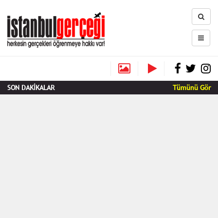
SON DAKİKALAR
Tümünü Gör