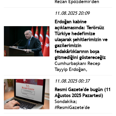
Rezan Epözdemir'den
açıklama: Zihni Çakır isimli
11.08.2025 20:09
şahıs İstanbul Cumhuriyet
Başsavcılığına giderek
Erdoğan kabine
hakkımda FETÖ Terör
açıklamasında: Terörsüz
Örgütüne yardım-casusluk
Türkiye hedefimize
isnadıyla suç duyurusunda
ulaşarak şehitlerimizin ve
bulunmuş!
gazilerimizin
fedakârlıklarının boşa
gitmediğini göstereceğiz
Cumhurbaşkanı Recep
Tayyip Erdoğan,
Cumhurbaşkanlığı
11.08.2025 00:37
Külliyesinde
gerçekleştirilen
Resmi Gazete'de bugün (11
Cumhurbaşkanlığı Kabinesi
Ağustos 2025 Pazartesi)
Toplantısı’nın ardından
Sondakika;
basın açıklaması yaptı.
#ResmiGazete'de
yayımlanan 11 Ağustos 2025