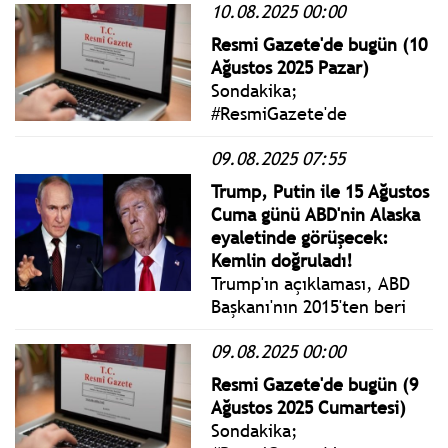
10.08.2025 00:00
Pazartesi yönetmelik,
genelge ve tebliğler
Resmi Gazete'de bugün (10
www.istanbulgercegi.com'da
Ağustos 2025 Pazar)
takip edebilirsiniz.
Sondakika;
#ResmiGazete'de
yayımlanan 10 Ağustos 2025
09.08.2025 07:55
Pazar yönetmelik, genelge
ve tebliğler
Trump, Putin ile 15 Ağustos
www.istanbulgercegi.com'da
Cuma günü ABD'nin Alaska
takip edebilirsiniz.
eyaletinde görüşecek:
Kemlin doğruladı!
Trump'ın açıklaması, ABD
Başkanı'nın 2015'ten beri
ABD'ye gitmeyen ve
09.08.2025 00:00
2018'den beri Trump ile
görüşmeyen Rus mevkidaşı
Resmi Gazete'de bugün (9
ile ilişkilerinde önemli bir
Ağustos 2025 Cumartesi)
dönüm noktası oldu.
Sondakika;