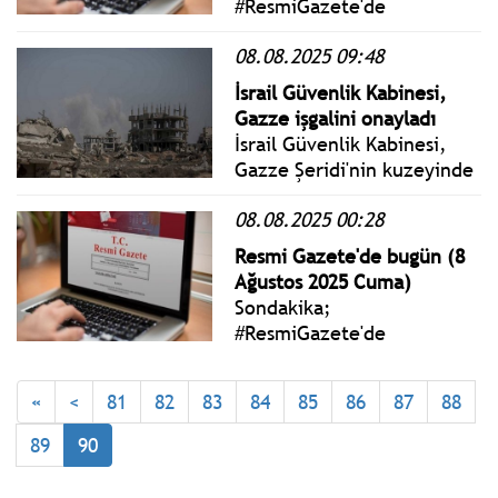
#ResmiGazete'de
yayımlanan 9 Ağustos 2025
08.08.2025 09:48
Cumartesi yönetmelik,
genelge ve tebliğler
İsrail Güvenlik Kabinesi,
www.istanbulgercegi.com'da
Gazze işgalini onayladı
takip edebilirsiniz.
İsrail Güvenlik Kabinesi,
Gazze Şeridi'nin kuzeyinde
yer alan Gazze kentinin
08.08.2025 00:28
işgal altına alınmasını
öngören yeni bir planı
Resmi Gazete'de bugün (8
onayladı.
Ağustos 2025 Cuma)
Sondakika;
#ResmiGazete'de
yayımlanan 8 Ağustos 2025
Cuma yönetmelik, genelge
«
<
81
82
83
84
85
86
87
88
ve tebliğler
www.istanbulgercegi.com'da
89
90
takip edebilirsiniz.