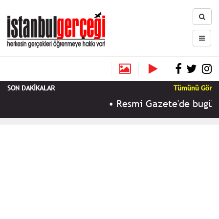
SON DAKİKALAR
Tümünü Gör
•
Resmi Gazete'de bugün (