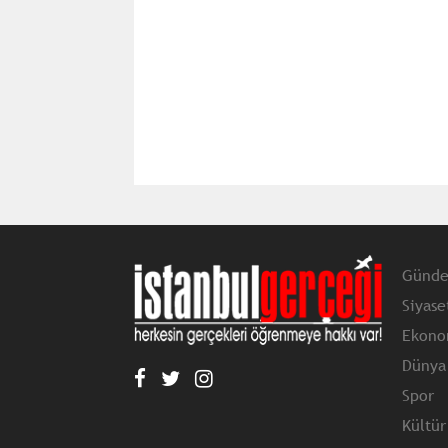
Günd
Siyase
Ekono
Dünya
Spor
Kültür