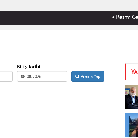
•
Resmi Gazet
Bitiş Tarihi
YA
Arama Yap