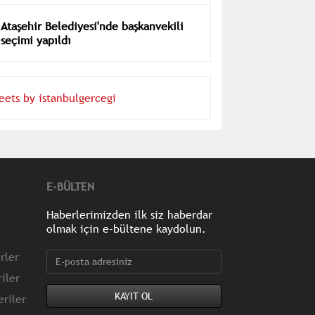
Ataşehir Belediyesi'nde başkanvekili
seçimi yapıldı
eets by istanbulgercegi
E-BÜLTEN
Haberlerimizden ilk siz haberdar
olmak için e-bültene kaydolun.
rler
iler
riler