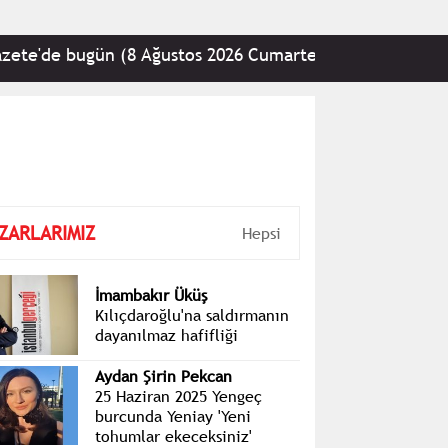
e'de bugün (8 Ağustos 2026 Cumartesi)
•
CHP: En 
ZARLARIMIZ
Hepsi
İmambakır Üküş
Kılıçdaroğlu'na saldırmanın
dayanılmaz hafifliği
Aydan Şirin Pekcan
25 Haziran 2025 Yengeç
burcunda Yeniay 'Yeni
tohumlar ekeceksiniz'