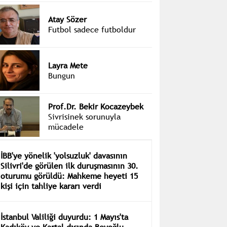
Atay Sözer
Futbol sadece futboldur
Layra Mete
Bungun
Prof.Dr. Bekir Kocazeybek
Sivrisinek sorunuyla
mücadele
İBB'ye yönelik 'yolsuzluk' davasının
Silivri'de görülen ilk duruşmasının 30.
oturumu görüldü: Mahkeme heyeti 15
kişi için tahliye kararı verdi
İstanbul Valiliği duyurdu: 1 Mayıs'ta
Kadıköy ve Kartal dışında Beyoğlu,