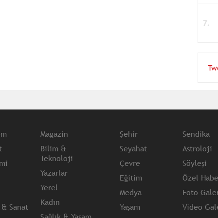
Tw
em
Magazin
Şehir
Sendika
t
Bilim &
Seyahat
Astroloji
Teknoloji
mi
Çevre
Söyleşi
Yazarlar
Eğitim
Özel Habe
Yerel
Medya
Foto Galer
Kadın
 & Sanat
Yaşam
Video Gale
Sağlık & Yaşam