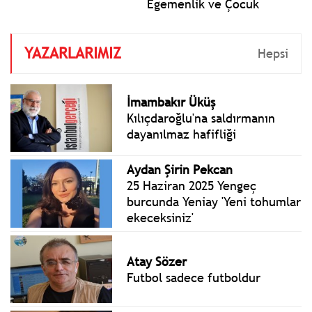
Egemenlik ve Çocuk
Bayramı aynı zamanda
TBMM'nin kuruluşunun 106.
YAZARLARIMIZ
yılı. Bugün Türkiye Büyük
Hepsi
Millet Meclisi 106 yıl önce
23 Nisan 1920'de kuruldu.
Cumhuriyetimizin
İmambakır Üküş
temelleri o gün atıldı.
Kılıçdaroğlu'na saldırmanın
dayanılmaz hafifliği
Aydan Şirin Pekcan
25 Haziran 2025 Yengeç
burcunda Yeniay 'Yeni tohumlar
ekeceksiniz'
Atay Sözer
Futbol sadece futboldur