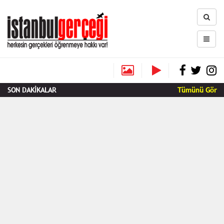
SON DAKİKALAR
Tümünü Gör