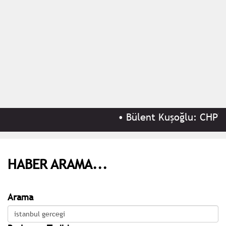
•
Bülent Kuşoğlu: CHP'yi 
HABER ARAMA...
Arama