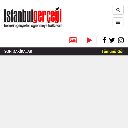
SON DAKİKALAR
Tümünü Gör