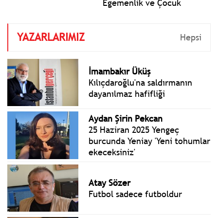
Egemenlik ve Çocuk
Bayramı aynı zamanda
TBMM'nin kuruluşunun 106.
YAZARLARIMIZ
yılı. Bugün Türkiye Büyük
Hepsi
Millet Meclisi 106 yıl önce
23 Nisan 1920'de kuruldu.
Cumhuriyetimizin
İmambakır Üküş
temelleri o gün atıldı.
Kılıçdaroğlu'na saldırmanın
dayanılmaz hafifliği
Aydan Şirin Pekcan
25 Haziran 2025 Yengeç
burcunda Yeniay 'Yeni tohumlar
ekeceksiniz'
Atay Sözer
Futbol sadece futboldur