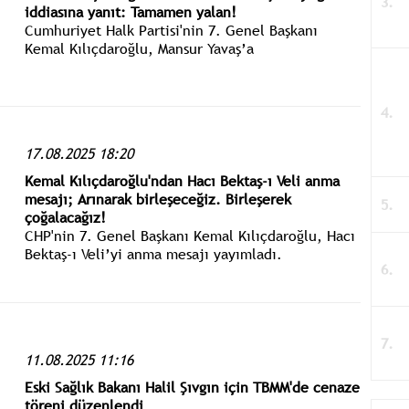
iddiasına yanıt: Tamamen yalan!
Cumhuriyet Halk Partisi'nin 7. Genel Başkanı
Kemal Kılıçdaroğlu, Mansur Yavaş’a
Cumhurbaşkanlığı adaylığında rezerv koyduğu
iddialarını yalanladı.
17.08.2025 18:20
Kemal Kılıçdaroğlu'ndan Hacı Bektaş-ı Veli anma
mesajı; Arınarak birleşeceğiz. Birleşerek
çoğalacağız!
CHP'nin 7. Genel Başkanı Kemal Kılıçdaroğlu, Hacı
Bektaş-ı Veli’yi anma mesajı yayımladı.
Kılıçdaroğlu: milletçe onun felsefesini
anladığımız, arınmanın, kardeşliğin, dürüstlüğün,
hoşgörünün ve sevginin hiç eksik olmadığı bir ülke
diliyorum.
11.08.2025 11:16
Eski Sağlık Bakanı Halil Şıvgın için TBMM'de cenaze
töreni düzenlendi