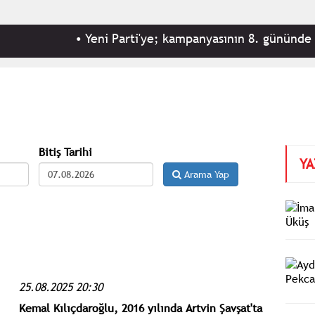
•
Yeni Parti'ye; kampanyasının 8. gününde 135.647
Bitiş Tarihi
YA
Arama Yap
25.08.2025 20:30
Kemal Kılıçdaroğlu, 2016 yılında Artvin Şavşat'ta