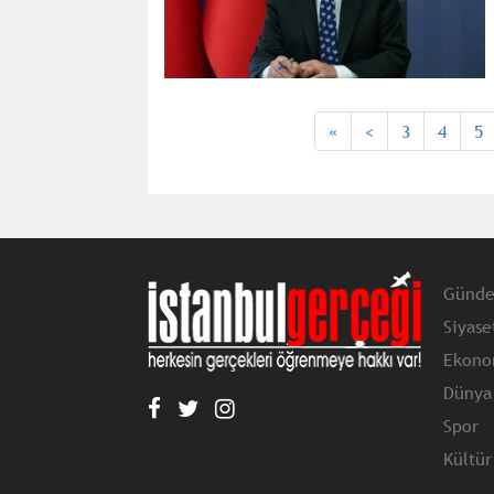
«
<
3
4
5
Günd
Siyase
Ekono
Dünya
Spor
Kültür