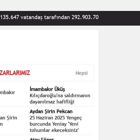
 vatandaş tarafından 292.903.700 TL bağış yapıldı
ZARLARIMIZ
Hepsi
İmambakır Üküş
Kılıçdaroğlu'na saldırmanın
dayanılmaz hafifliği
Aydan Şirin Pekcan
25 Haziran 2025 Yengeç
burcunda Yeniay 'Yeni
tohumlar ekeceksiniz'
Atay Sözer