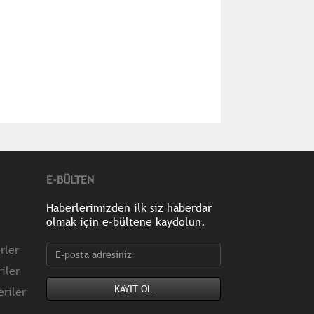
E-BÜLTEN
Haberlerimizden ilk siz haberdar
olmak için e-bültene kaydolun.
rler
iler
riler