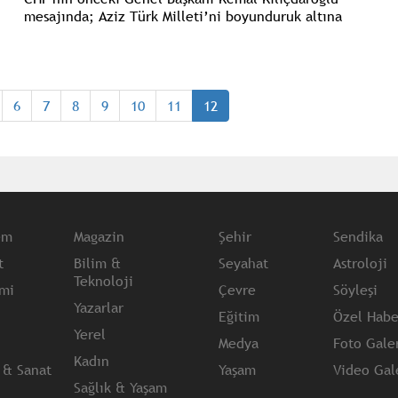
mesajında; Aziz Türk Milleti’ni boyunduruk altına
almak isteyen küresel güçlere diz çöktüren bütün
kahramanlarımıza minnettarız.
6
7
8
9
10
11
12
em
Magazin
Şehir
Sendika
t
Bilim &
Seyahat
Astroloji
Teknoloji
mi
Çevre
Söyleşi
Yazarlar
Eğitim
Özel Habe
Yerel
Medya
Foto Galer
Kadın
 & Sanat
Yaşam
Video Gale
Sağlık & Yaşam