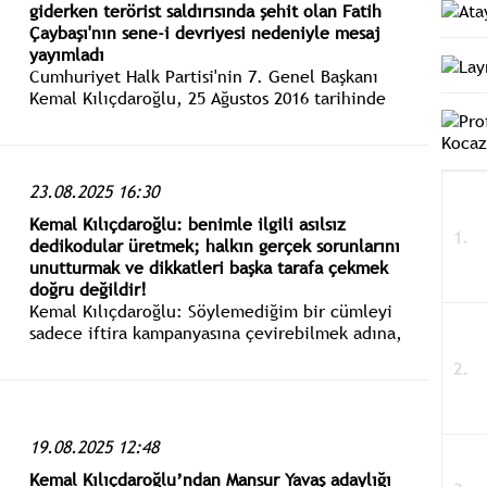
giderken terörist saldırısında şehit olan Fatih
Çaybaşı'nın sene-i devriyesi nedeniyle mesaj
yayımladı
Cumhuriyet Halk Partisi'nin 7. Genel Başkanı
Kemal Kılıçdaroğlu, 25 Ağustos 2016 tarihinde
Şavşat’tan Artvin’e giderken terör örgütünün
saldırısında çıkan çatışmada şehit düşen kahraman
askerimiz Fatih Çaybaşı'nın sene-i devriyesinde
mesaj yayımladı.
23.08.2025 16:30
Kemal Kılıçdaroğlu: benimle ilgili asılsız
dedikodular üretmek; halkın gerçek sorunlarını
unutturmak ve dikkatleri başka tarafa çekmek
doğru değildir!
Kemal Kılıçdaroğlu: Söylemediğim bir cümleyi
sadece iftira kampanyasına çevirebilmek adına,
“Demek ki CHP doğru yolda!” diyebilecek kadar
gözünü kötülük bürümüş, ıslah olmaz
muhterislerin de kepazeliğini söylemek
görevimdir.
19.08.2025 12:48
Kemal Kılıçdaroğlu’ndan Mansur Yavaş adaylığı