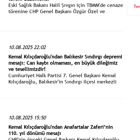
Eski Sağlık Bakanı Halil Şıvgın için TBMM'de cenaze
Tw
törenine CHP Genel Başkanı Özgür Özel ve
CHP'nin 7. Genel Başkanı Kemal Kılıçdaroğlu
birlikte katıldı.
10.08.2025 22:02
Kemal Kılıçdaroğlu'ndan Balıkesir Sındırgı depremi
mesajı: Can kaybı olmaması, en büyük dileğimiz
ve tesellimizdir!
Cumhuriyet Halk Partisi 7. Genel Başkanı Kemal
Kılıçdaroğlu, Balıkesir'in Sındırgı ilçesi merkezli
6.1 şiddetinde meydana gelen deprem için
yayımladığı mesajında: Can kaybı olmaması, en
büyük dileğimiz ve tesellimizdir.
10.08.2025 15:50
Kemal Kılıçdaroğlu'ndan Anafartalar Zaferi’nin
110. yıl dönümü mesajı
CHP'nin önceki Genel Başkanı Kemal Kılıçdaroğlu