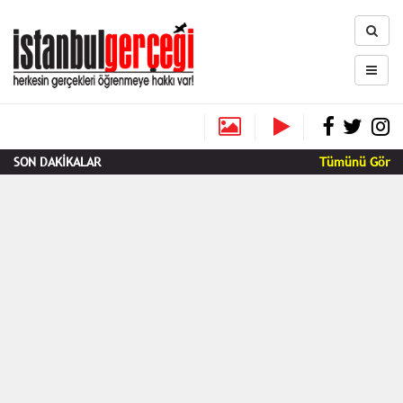
SON DAKİKALAR
Tümünü Gör