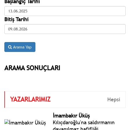
Başlangıç Tarihi
Bitiş Tarihi
Arama Yap
ARAMA SONUÇLARI
YAZARLARIMIZ
Hepsi
İmambakır Üküş
Kılıçdaroğlu'na saldırmanın
dayanılmaz hafifliği