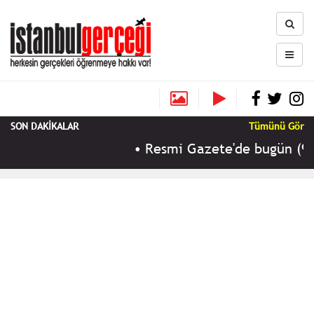
SON DAKİKALAR
Tümünü Gör
•
Resmi Gazete'de bugün (9 A