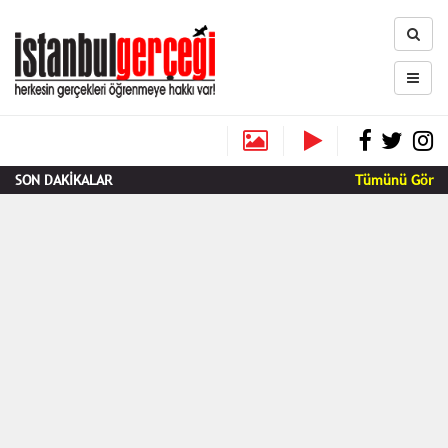
SON DAKİKALAR
Tümünü Gör