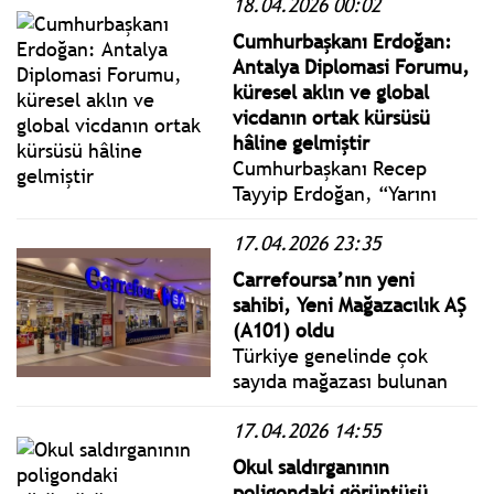
18.04.2026 00:02
Cumartesi yönetmelik,
genelge ve tebliğler
Cumhurbaşkanı Erdoğan:
www.istanbulgercegi.com'da
Antalya Diplomasi Forumu,
takip edebilirsiniz.
küresel aklın ve global
vicdanın ortak kürsüsü
hâline gelmiştir
Cumhurbaşkanı Recep
Tayyip Erdoğan, “Yarını
Tasarlarken Belirsizliklerle
17.04.2026 23:35
Baş Etmek” ana temasıyla
NEST Kongre Merkezi’nde
Carrefoursa’nın yeni
düzenlenen 5. Antalya
sahibi, Yeni Mağazacılık AŞ
Diplomasi Forumu’nun
(A101) oldu
açılışında bir konuşma
Türkiye genelinde çok
yaptı.
sayıda mağazası bulunan
Carrefoursa’nın çoğunluk
17.04.2026 14:55
hisselerinin satışı için Yeni
Mağazacılık AŞ'yle
Okul saldırganının
anlaşmaya varıldı. Devir
poligondaki görüntüsü