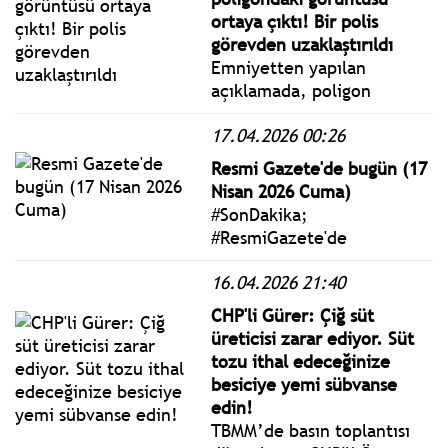
işleminin, Rekabet Kurulu
ortaya çıktı! Bir polis
onayının ardından
görevden uzaklaştırıldı
tamamlanması bekleniyor.
Emniyetten yapılan
açıklamada, poligon
görevlisi polis memuru
17.04.2026 00:26
M.Y.’nin aynı gün görevden
uzaklaştırıldığı ve
Resmi Gazete'de bugün (17
soruşturma başlatıldığını
Nisan 2026 Cuma)
bildirildi.
#SonDakika;
#ResmiGazete'de
yayımlanan 17 Nisan 2026
16.04.2026 21:40
Cuma yönetmelik, genelge
ve tebliğler
CHP'li Gürer: Çiğ süt
www.istanbulgercegi.com'da
üreticisi zarar ediyor. Süt
takip edebilirsiniz.
tozu ithal edeceğinize
besiciye yemi sübvanse
edin!
TBMM’de basın toplantısı