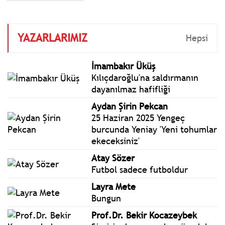
katılmak üzere İspanya’nın
Barselona kentine gidecek.
YAZARLARIMIZ
Hepsi
İmambakır Üküş
Kılıçdaroğlu'na saldırmanın
dayanılmaz hafifliği
Aydan Şirin Pekcan
25 Haziran 2025 Yengeç
burcunda Yeniay 'Yeni tohumlar
ekeceksiniz'
Atay Sözer
Futbol sadece futboldur
Layra Mete
Bungun
Prof.Dr. Bekir Kocazeybek