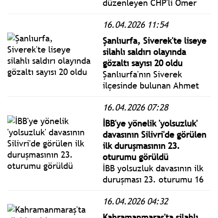
düzenleyen CHP'li Ömer
Fethi Gürer, çiğ süt
16.04.2026 11:54
sektöründe yaşanan fiyat
belirsizliği, artan
Şanlıurfa, Siverek'te liseye
maliyetler, üretim düşüşü
silahlı saldırı olayında
ve ithalat verilerini tüm
gözaltı sayısı 20 oldu
boyutlarıyla değerlendirdi.
Şanlıurfa'nın Siverek
ilçesinde bulunan Ahmet
Koyuncu Mesleki ve Teknik
16.04.2026 07:28
Anadolu Lisesi'ndeki silahlı
saldırıya ilişkin 20 şüpheli
İBB'ye yönelik 'yolsuzluk'
gözaltına alındı.
davasının Silivri'de görülen
ilk duruşmasının 23.
oturumu görüldü
İBB yolsuzluk davasının ilk
duruşması 23. oturumu 16
Nisan 2026 Perşembe bugün
16.04.2026 04:32
Silivri'de görüldü. İBB
Başkan Ekrem İmamoğlu ile
Kahramanmaraş'ta silahlı