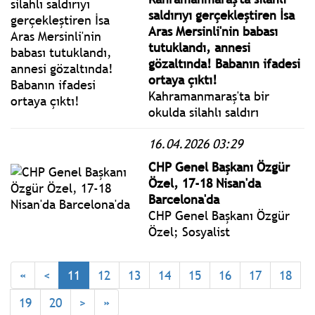
tutuklu sanıklar hakim
saldırıyı gerçekleştiren İsa
karşısında savunma
Aras Mersinli'nin babası
yapmaya devam ediyor.
tutuklandı, annesi
gözaltında! Babanın ifadesi
ortaya çıktı!
Kahramanmaraş'ta bir
okulda silahlı saldırı
gerçekleştiren İsa Aras
16.04.2026 03:29
Mersinli'nin babası Uğur
Mersinli tutuklandı.
CHP Genel Başkanı Özgür
Tutuklanan babanın ifadesi
Özel, 17-18 Nisan'da
ortaya çıktı. Vatandaşların
Barcelona'da
tepkisi nedeniyle anne
CHP Genel Başkanı Özgür
zırhlı araç ile gözaltına
Özel; Sosyalist
alındı.
Enternasyonal ve Avrupa
Sosyalist Partisi’nin
«
<
11
12
13
14
15
16
17
18
düzenleyeceği Küresel
İlerici Seferberlik
19
20
>
»
toplantısının ilkine