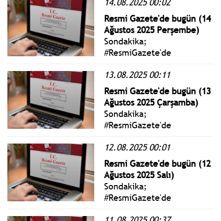
14.08.2025 00:02
Cuma yönetmelik, genelge
ve tebliğler
Resmi Gazete'de bugün (14
www.istanbulgercegi.com'da
Ağustos 2025 Perşembe)
takip edebilirsiniz.
Sondakika;
#ResmiGazete'de
yayımlanan 14 Ağustos 2025
13.08.2025 00:11
Perşembe yönetmelik,
genelge ve tebliğler
Resmi Gazete'de bugün (13
www.istanbulgercegi.com'da
Ağustos 2025 Çarşamba)
takip edebilirsiniz.
Sondakika;
#ResmiGazete'de
yayımlanan 13 Ağustos 2025
12.08.2025 00:01
Çarşamba yönetmelik,
genelge ve tebliğler
Resmi Gazete'de bugün (12
www.istanbulgercegi.com'da
Ağustos 2025 Salı)
takip edebilirsiniz.
Sondakika;
#ResmiGazete'de
yayımlanan 12 Ağustos 2025
11.08.2025 00:37
Salı yönetmelik, genelge