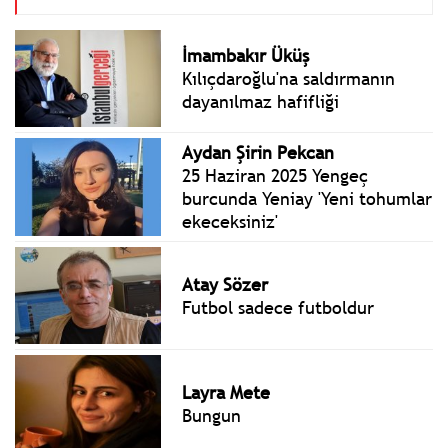
İmambakır Üküş
Kılıçdaroğlu'na saldırmanın
dayanılmaz hafifliği
Aydan Şirin Pekcan
25 Haziran 2025 Yengeç
burcunda Yeniay 'Yeni tohumlar
ekeceksiniz'
Atay Sözer
Futbol sadece futboldur
Layra Mete
Bungun