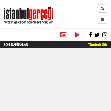
SON DAKİKALAR
Tümünü Gör