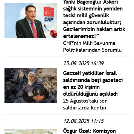
Yankı Bağcıoğlu: Askeri
sağlık sisteminin yeniden
tesisi milli güvenlik
açısından zorunluluktur;
Gazilerimizin hakları artık
ertelenemez!”
CHP'nin Milli Savunma
Politikalarından Sorumlu
Genel Başkan Yardımcısı
25.08.2025 16:39
Bağcıoğlu: TSK askeri sağlık
sisteminin yeniden inşası
Gazzeli yetkililer İsrail
ve gazilerin protez-ortez
saldırısında beşi gazeteci
ihtiyaçlarının karşılanması
en az 20 kişinin
konusunda ivedilikle adım
öldürüldüğünü açıkladı
atmalı.
25 Ağustos'taki son
saldırılarda kentin
güneyindeki Nasır
12.08.2025 11:15
Hastanesi vuruldu. Gazzeli
yetkililer İsrail saldırısında
Özgür Özel: Komisyon