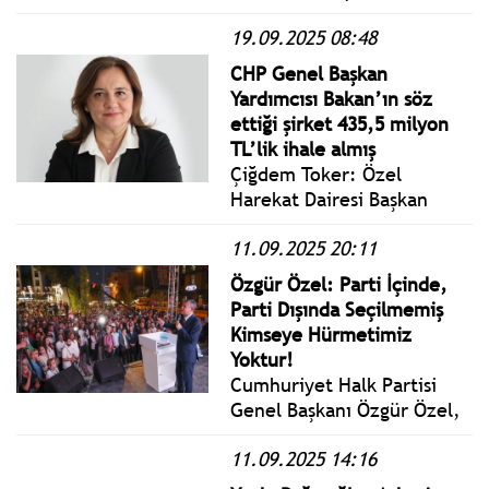
kaybettiği, 133 kişinin
19.09.2025 08:48
yaralandığı yangın faciasına
ilişkin, 19’u tutuklu toplam
CHP Genel Başkan
32 sanığın yargılandığı
Yardımcısı Bakan’ın söz
davaya, 23 Eylül 2025 Salı
ettiği şirket 435,5 milyon
bugün 2. gününde Bolu 1.
TL’lik ihale almış
Ağır Ceza Mahkemesince
Çiğdem Toker: Özel
devam edilecek.
Harekat Dairesi Başkan
Yardımcısı olarak atanan
11.09.2025 20:11
Veysel Murat Tuğrul
hakkında nakit ödeme
Özgür Özel: Parti İçinde,
aldığı, ihaleler için baskıda
Parti Dışında Seçilmemiş
bulunduğunu belirttiği
Kimseye Hürmetimiz
yemek şirketi, EKAP
Yoktur!
kayıtlarından derlediğimiz
Cumhuriyet Halk Partisi
bilgilere göre kamudan
Genel Başkanı Özgür Özel,
yaklaşık 435,5 milyon liralık
“Sancaktepe Belediyesinin
ihale almış.
11.09.2025 14:16
11 Açılış, 11 Temel Atma
Töreni”ne katıldı.