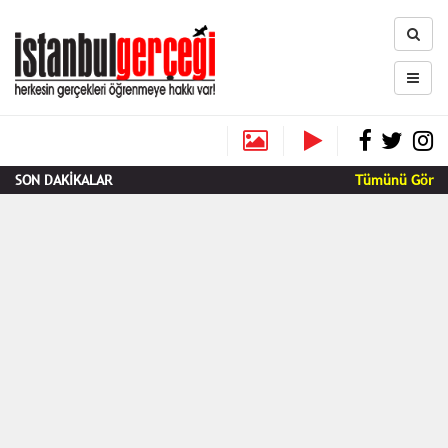
SON DAKİKALAR
Tümünü Gör