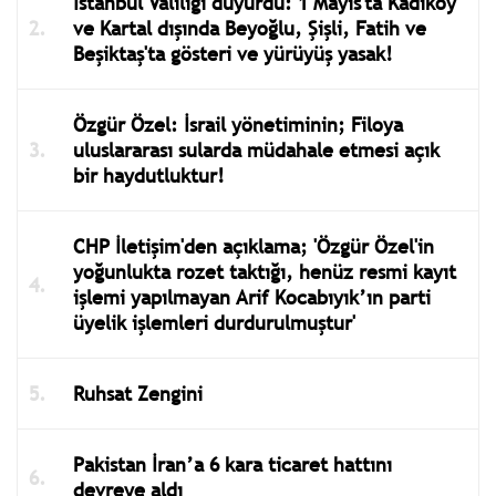
İstanbul Valiliği duyurdu: 1 Mayıs'ta Kadıköy
ve Kartal dışında Beyoğlu, Şişli, Fatih ve
Beşiktaş'ta gösteri ve yürüyüş yasak!
Özgür Özel: İsrail yönetiminin; Filoya
uluslararası sularda müdahale etmesi açık
bir haydutluktur!
CHP İletişim'den açıklama; 'Özgür Özel'in
yoğunlukta rozet taktığı, henüz resmi kayıt
işlemi yapılmayan Arif Kocabıyık’ın parti
üyelik işlemleri durdurulmuştur'
Ruhsat Zengini
Pakistan İran’a 6 kara ticaret hattını
devreye aldı