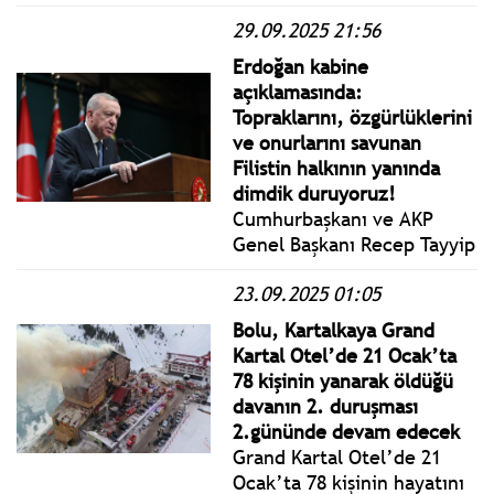
halde yapmadığı, kontrol
29.09.2025 21:56
etmediği bu işlemlerle,
şehir hastanesi şirketlerine
Erdoğan kabine
adeta üste muhtelif
açıklamasında:
hediyeler vermiş gibi bir
Topraklarını, özgürlüklerini
tablo çıkıyor karşımıza.
ve onurlarını savunan
Filistin halkının yanında
dimdik duruyoruz!
Cumhurbaşkanı ve AKP
Genel Başkanı Recep Tayyip
Erdoğan, Cumhurbaşkanlığı
23.09.2025 01:05
Külliyesinde
gerçekleştirilen
Bolu, Kartalkaya Grand
Cumhurbaşkanlığı Kabinesi
Kartal Otel’de 21 Ocak’ta
Toplantısı’nın ardından
78 kişinin yanarak öldüğü
basın açıklaması yaptı.
davanın 2. duruşması
2.gününde devam edecek
Grand Kartal Otel’de 21
Ocak’ta 78 kişinin hayatını