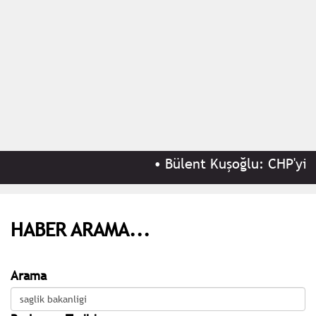
•
Bülent Kuşoğlu: CHP'yi bö
HABER ARAMA...
Arama