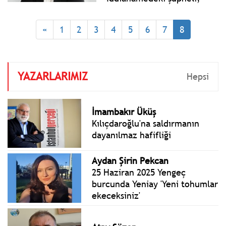
“devlete ait verilere ilk
sızmanın 2009 ve 2015
«
1
2
3
4
5
6
7
8
yılında YSK’dan
bilgisayarlara sızmayla
muhtemel alındığını"
söylüyor.
YAZARLARIMIZ
Hepsi
İmambakır Üküş
Kılıçdaroğlu'na saldırmanın
dayanılmaz hafifliği
Aydan Şirin Pekcan
25 Haziran 2025 Yengeç
burcunda Yeniay 'Yeni tohumlar
ekeceksiniz'