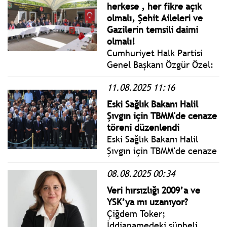
beşi gazeteci en az 20
herkese , her fikre açık
kişinin öldürüldüğünü
olmalı, Şehit Aileleri ve
açıkladı.
Gazilerin temsili daimi
olmalı!
Cumhuriyet Halk Partisi
Genel Başkanı Özgür Özel:
Biz Her Şeye Varız Ama
11.08.2025 11:16
Şehit Aileleri ve
Gazilerimizin Gözünün
Eski Sağlık Bakanı Halil
İçine Bakamayacağımız
Şıvgın için TBMM'de cenaze
Hiçbir Şeyde Yokuz.
töreni düzenlendi
Eski Sağlık Bakanı Halil
Şıvgın için TBMM'de cenaze
törenine CHP Genel
08.08.2025 00:34
Başkanı Özgür Özel ve
CHP'nin 7. Genel Başkanı
Veri hırsızlığı 2009’a ve
Kemal Kılıçdaroğlu birlikte
YSK’ya mı uzanıyor?
katıldı.
Çiğdem Toker;
İddianamedeki şüpheli,