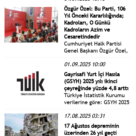
maruz kaldığı bu duruma
Özgür Özel: Bu Parti, 106
yönelik somut adım atılmak
Yıl Önceki Kararlılığında;
bir yana, bu sistemi teşvik
Kadroları, O Günkü
eden mekanizmalar artıyor.
Kadroların Azim ve
Cesaretindedir
Cumhuriyet Halk Partisi
Genel Başkanı Özgür Özel,
4 - 9 Eylül Kuruluş Haftası
01.09.2025 10:00
etkinliklerinin açılışına
katıldı.
Gayrisafi Yurt İçi Hasıla
(GSYH) 2025 yılı ikinci
çeyreğinde yüzde 4,8 arttı
Türkiye İstatistik Kurumu
verilerine göre: GSYH 2025
yılı ikinci çeyrek ilk
17.08.2025 03:31
tahmini; zincirlenmiş
hacim endeksi olarak, bir
17 Ağustos depreminin
önceki yılın aynı çeyreğine
üzerinden 26 yıl geçti