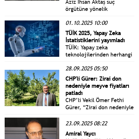
Aziz İhsan Aktaş suç
örgütüne yönelik
soruşturma kapsamında el
01.10.2025 10:00
konulan 16 şirkete Tasarruf
Mevduatı Sigorta Fonu
TÜİK 2025, Yapay Zeka
(TMSF) kayyum olarak
İstatistiklerini yayımladı
atandı.
TÜİK: Yapay zeka
teknolojilerinden herhangi
birini kullandığını belirten
28.09.2025 05:50
girişimler ekonomik
faaliyet grubuna göre
CHP'li Gürer: Zirai don
incelendiğinde; yapay
nedeniyle meyve fiyatları
zekanın en fazla %47,1 ile
patladı
"bilgi ve iletişim" faaliyeti
CHP’li Vekil Ömer Fethi
yürüten girişimler
Gürer, “Zirai don nedeniyle
tarafından kullanıldığı
zarar gören ÇKS’si olmayan
görüldü.
çiftçinin de zararı
23.09.2025 08:22
karşılanmalıdır” dedi.
Amiral Yaycı