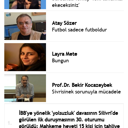
ekeceksiniz'
Atay Sözer
Futbol sadece futboldur
Layra Mete
Bungun
Prof.Dr. Bekir Kocazeybek
Sivrisinek sorunuyla mücadele
İBB'ye yönelik 'yolsuzluk' davasının Silivri'de
görülen ilk duruşmasının 30. oturumu
görüldü: Mahkeme heyeti 15 kişi için tahliye