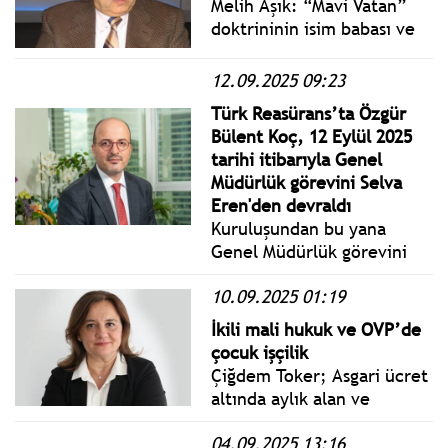
Melih Aşık: “Mavi Vatan”
doktrininin isim babası ve
Libya ile yapılan deniz
antlaşmasının mimarı Cihat
12.09.2025 09:23
Yaycı, 2020 Mayıs ayında
Türk Reasürans’ta Özgür
Genelkurmay Başkanlığı
Bülent Koç, 12 Eylül 2025
emrinde görevlendirilince
tarihi itibarıyla Genel
Deniz Kuvvetleri
Müdürlük görevini Selva
Komutanlığı’ndaki
Eren'den devraldı
görevinden istifa etmişti.
Kuruluşundan bu yana
Genel Müdürlük görevini
sürdüren Selva Eren, 11
10.09.2025 01:19
Eylül Perşembe günü
itibarıyla görevini Özgür
İkili mali hukuk ve OVP’de
Bülent Koç'a devretti.
çocuk işçilik
Çiğdem Toker; Asgari ücret
altında aylık alan ve
sigortaları iş kazalarını
04.09.2025 13:16
kapsamayan çocuk işçilerin