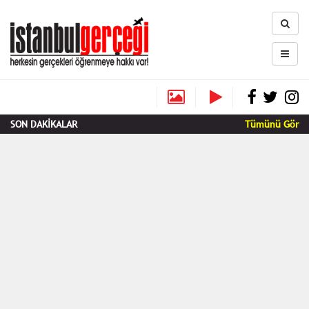
SON DAKİKALAR
Tümünü Gör