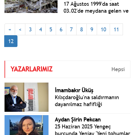
göre %4,8 arttı.
17 Ağustos 1999'da saat
03.02'de meydana gelen ve
17 bin 480 kişinin hayatını
kaybettiği ''asrın felaketi''
«
<
3
4
5
6
7
8
9
10
11
olarak anılan büyük
depremin üzerinden 26 yıl
12
geçti.
YAZARLARIMIZ
Hepsi
İmambakır Üküş
Kılıçdaroğlu'na saldırmanın
dayanılmaz hafifliği
Aydan Şirin Pekcan
25 Haziran 2025 Yengeç
burcunda Yeniay 'Yeni tohumlar