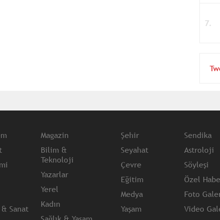
Tw
em
Magazin
Şehir
Sendika
t
Bilim &
Seyahat
Astroloji
Teknoloji
mi
Çevre
Söyleşi
Yazarlar
Eğitim
Özel Habe
Yerel
Medya
Foto Galer
Kadın
 & Sanat
Yaşam
Video Gale
Sağlık & Yaşam