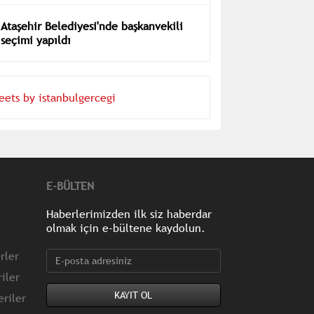
Ataşehir Belediyesi'nde başkanvekili
seçimi yapıldı
eets by istanbulgercegi
E-BÜLTEN
Haberlerimizden ilk siz haberdar
olmak için e-bültene kaydolun.
rler
iler
riler