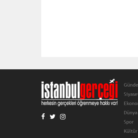
Günd
Siyase
Ekono
Dünya
Spor
Kültür