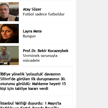
Atay Sözer
Futbol sadece futboldur
Layra Mete
Bungun
Prof.Dr. Bekir Kocazeybek
Sivrisinek sorunuyla
mücadele
İBB'ye yönelik 'yolsuzluk' davasının
Silivri'de görülen ilk duruşmasının 30.
oturumu görüldü: Mahkeme heyeti 15
kişi için tahliye kararı verdi
İstanbul Valiliği duyurdu: 1 Mayıs'ta
Kadıköy ve Kartal dışında Beyoğlu,