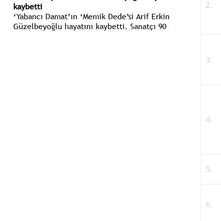
kaybetti
‘Yabancı Damat’ın ‘Memik Dede’si Arif Erkin
Güzelbeyoğlu hayatını kaybetti. Sanatçı 90
yaşında hayata gözlerini yumdu.