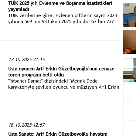
TÜİK 2025 yılı Evlenme ve Boşanma İstatistikleri
yayımladı
TÜİK verilerine göre: Evlenen çiftlerin sayısı 2024
yılında 569 bin 983 iken 2025 yılında 552 bin 237
oldu. Bin nüfus başına düşen evlenme sayısını
ifade eden kaba evlenme hızı 2025 yılında binde
6,43 olarak gerçekleşti.
17.10.2025 21:15
Usta oyuncu Arif Erkin Güzelbeyoğlu'nun cenaze
tören programı belli oldu
"Yabancı Damat" dizisindeki "Memik Dede"
karakteriyle sevilen oyuncu ve müzisyen Arif Erkin
Güzelbeyoğlu, 18 Ekim Cumartesi günü son
yolculuğuna uğurlanacak.
16.10.2025 12:57
Usta Sanatçı Arif Erkin Güzelbeyoğlu hayatını