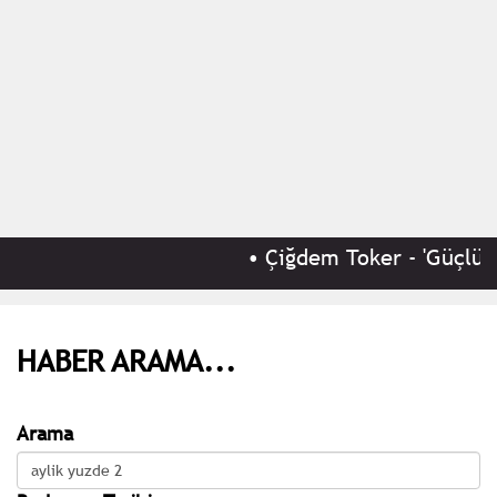
•
Çiğdem Toker - 'Güçlü e
HABER ARAMA...
Arama