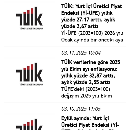
%5,16 artış, bir önceki yılın
TÜİK: Yurt İçi Üretici Fiyat
aynı ayına göre %27,56 artış
Endeksi (Yİ-ÜFE) yıllık
ve on iki aylık ortalamalara
yüzde 27,17 arttı, aylık
göre %25,60 artış gösterdi.
yüzde 2,67 arttı
Yİ-ÜFE (2003=100) 2026 yılı
Ocak ayında bir önceki aya
göre %2,67 artış, bir önceki
03.11.2025 10:04
yılın Aralık ayına göre
%2,67 artış, bir önceki yılın
TÜİK verilerine göre 2025
aynı ayına göre %27,17 artış
yılı Ekim ayı enflasyonu:
ve on iki aylık ortalamalara
yıllık yüzde 32,87 arttı,
göre %25,39 artış gösterdi.
aylık yüzde 2,55 arttı
TÜFE'deki (2003=100)
değişim 2025 yılı Ekim
ayında bir önceki aya göre
03.10.2025 11:05
%2,55 artış, bir önceki yılın
Aralık ayına göre %28,63
Eylül ayında: Yurt İçi
artış, bir önceki yılın aynı
Üretici Fiyat Endeksi (Yİ-
ayına göre %32,87 artış ve