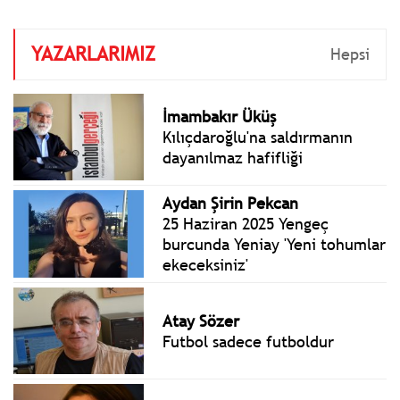
önceki aya göre %2,48
artış, bir önceki yılın Aralık
YAZARLARIMIZ
ayına göre %20,62 artış, bir
Hepsi
önceki yılın aynı ayına göre
%25,16 artış ve on iki aylık
ortalamalara göre %26,28
İmambakır Üküş
artış gösterdi.
Kılıçdaroğlu'na saldırmanın
dayanılmaz hafifliği
Aydan Şirin Pekcan
25 Haziran 2025 Yengeç
burcunda Yeniay 'Yeni tohumlar
ekeceksiniz'
Atay Sözer
Futbol sadece futboldur