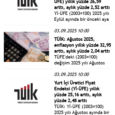
ÜFE) yıllık yüzde 26,59
on iki aylık ortalamalara
arttı, aylık yüzde 2,52 arttı
göre %37,15 artış olarak
Yİ-ÜFE (2003=100) 2025 yılı
gerçekleşti.
Eylül ayında bir önceki aya
göre %2,52 artış, bir önceki
03.09.2025 10:00
yılın Aralık ayına göre
%23,66 artış, bir önceki
TÜİK: Ağustos 2025,
yılın aynı ayına göre %26,59
enflasyon yıllık yüzde 32,95
artış ve on iki aylık
arttı, aylık yüzde 2,04 arttı
ortalamalara göre %25,83
TÜFE'deki (2003=100)
artış gösterdi.
değişim 2025 yılı Ağustos
ayında bir önceki aya göre
03.09.2025 10:00
%2,04 artış, bir önceki yılın
Aralık ayına göre %21,50
Yurt İçi Üretici Fiyat
artış, bir önceki yılın aynı
Endeksi (Yİ-ÜFE) yıllık
ayına göre %32,95 artış ve
yüzde 25,16 arttı, aylık
on iki aylık ortalamalara
yüzde 2,48 arttı
göre %39,62 artış olarak
TÜİK: Yİ-ÜFE (2003=100)
gerçekleşti.
2025 yılı Ağustos ayında bir