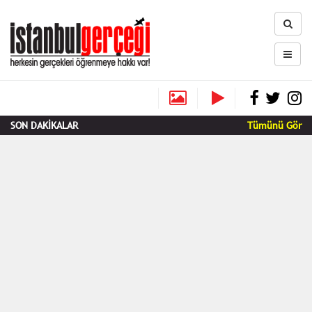
SON DAKİKALAR
Tümünü Gör