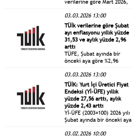
verilerine göre Mart 2026,
Yurt İçi Üretici Fiyat
03.03.2026 13:00
Endeksi (Yİ-ÜFE) yıllık
%28,08 arttı, aylık %2,30
TÜİk verilerine göre Şubat
arttı.
ayı enflasyonu yıllık yüzde
31,53 ve aylık yüzde 2,96
arttı
TÜFE, Şubat ayında bir
önceki aya göre %2,96
artış, bir önceki yılın Aralık
03.03.2026 13:00
ayına göre %7,95 artış, bir
önceki yılın aynı ayına göre
TÜİK: Yurt İçi Üretici Fiyat
%31,53 artış ve on iki aylık
Endeksi (Yİ-ÜFE) yıllık
ortalamalara göre %33,39
yüzde 27,56 arttı, aylık
artış olarak gerçekleşti.
yüzde 2,43 arttı
Yİ-ÜFE (2003=100) 2026 yılı
Şubat ayında bir önceki aya
göre %2,43 artış, bir önceki
03.02.2026 10:00
yılın Aralık ayına göre