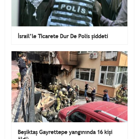
İsrail’le Ticarete Dur De Polis şiddeti
Beşiktaş Gayrettepe yangınında 16 kişi