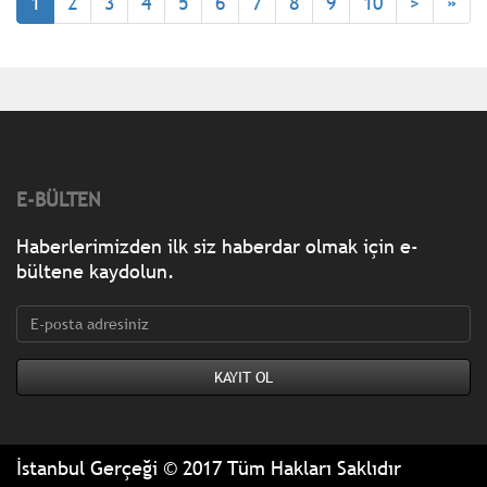
1
2
3
4
5
6
7
8
9
10
>
»
E-BÜLTEN
Haberlerimizden ilk siz haberdar olmak için e-
bültene kaydolun.
İstanbul Gerçeği © 2017 Tüm Hakları Saklıdır