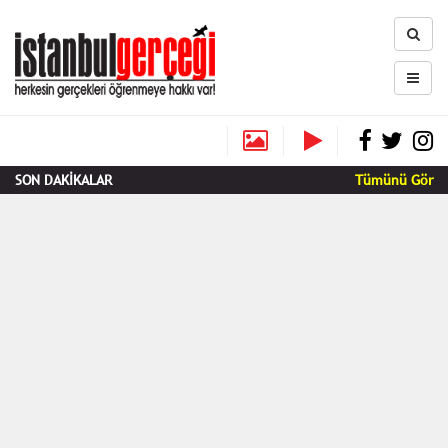
SON DAKİKALAR
Tümünü Gör