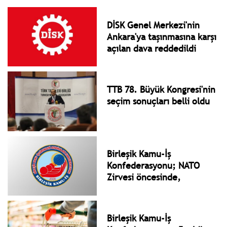
DİSK Genel Merkezi'nin
Ankara'ya taşınmasına karşı
açılan dava reddedildi
TTB 78. Büyük Kongresi'nin
seçim sonuçları belli oldu
Birleşik Kamu-İş
Konfederasyonu; NATO
Zirvesi öncesinde,
Ankara’da adı konmamış
bir OHAL var!
Birleşik Kamu-İş