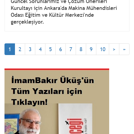
Güncel Sorunlarımız ve Çözüm Önerileri
Kurultayı için Ankara'da Makina Mühendisleri
Odası Eğitim ve Kültür Merkezi'nde
gerçekleşiyor.
1
2
3
4
5
6
7
8
9
10
>
»