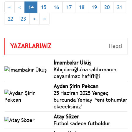
başlığı ile bir açıklama
«
<
14
15
16
17
18
19
20
21
yaptı. Bahçeli: DEM Parti
bir karar vermek
22
23
>
»
durumundadır: PKK’nın
kurucu önderinin yanında
mı yoksa karşısında mıdır?
YAZARLARIMIZ
Hepsi
İmambakır Üküş
Kılıçdaroğlu'na saldırmanın
dayanılmaz hafifliği
Aydan Şirin Pekcan
25 Haziran 2025 Yengeç
burcunda Yeniay 'Yeni tohumlar
ekeceksiniz'
Atay Sözer
Futbol sadece futboldur