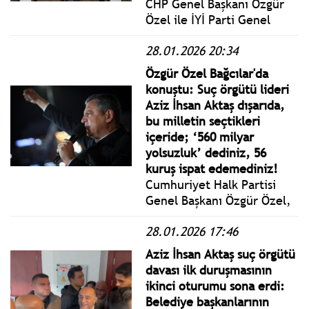
CHP Genel Başkanı Özgür
Özel ile İYİ Parti Genel
Başkanı ziyaret sonrası
28.01.2026 20:34
basın açıklaması yaptılar.
Özgür Özel: “Erdoğan ve
Özgür Özel Bağcılar'da
Bahçeli, İddianamenin
konuştu: Suç örgütü lideri
Arkasından Çekildiler,
Aziz İhsan Aktaş dışarıda,
Savunacak Hiçbir Şey
bu milletin seçtikleri
Bulamıyorlar.”
içeride; ‘560 milyar
yolsuzluk’ dediniz, 56
kuruş ispat edemediniz!
Cumhuriyet Halk Partisi
Genel Başkanı Özgür Özel,
İstanbul’un Bağcılar
28.01.2026 17:46
ilçesinde gerçekleştirilen
Millet İradesine Sahip
Aziz İhsan Aktaş suç örgütü
Çıkıyor Mitinginde konuştu:
davası ilk duruşmasının
“770 Yılla Yargılanan Suç
ikinci oturumu sona erdi:
Örgütü Lideri Aziz İhsan
Belediye başkanlarının