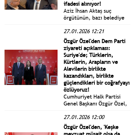
Aktaş Dışarıda, Milletin
ifadesi alınıyor!
Seçtikleri İçeride.”
Aziz İhsan Aktaş suç
örgütünün, bazı belediye
başkanlarına rüşvet vererek
27.01.2026 12:21
ihaleleri organize ettiği
iddiasıyla 33'ü tutuklu 200
Özgür Özel'den Dem Parti
sanık hakkında açılan
ziyareti açıklaması:
davanın ilk duruşmasının
Suriye'de; Türklerin,
ikinci oturumu
Kürtlerin, Arapların ve
tamamlandı.
Alevilerin birlikte
kazandıkları, birlikte
güçlendikleri bir coğrafyayı
özlüyoruz!
Cumhuriyet Halk Partisi
Genel Başkanı Özgür Özel,
Halkların Eşitlik ve
27.01.2026 12:00
Demokrasi Partisi Eş Genel
Başkanları Tülay
Özgür Özel'den, 'Keşke
Hatimoğulları ve Tuncer
mevzuat müsait olsa da