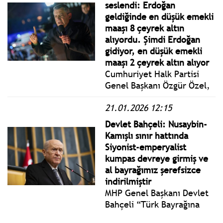
Yönetmeni Suat Toktaş,
seslendi: Erdoğan
Hüseyin Günay'ın artık Halk
geldiğinde en düşük emekli
TV Avrupa temsilcisi olarak
maaşı 8 çeyrek altın
görev yapacağını duyurdu.
alıyordu. Şimdi Erdoğan
gidiyor, en düşük emekli
maaşı 2 çeyrek altın alıyor
Cumhuriyet Halk Partisi
Genel Başkanı Özgür Özel,
İstanbul Çekmeköy’de
21.01.2026 12:15
gerçekleştirilen Millet
İradesine Sahip Çıkıyor
Devlet Bahçeli: Nusaybin-
Mitingi’ne katıldı. Özel:
Kamışlı sınır hattında
Düş milletin yakasından.
Siyonist-emperyalist
Getir sandığı. Millet senden
kumpas devreye girmiş ve
zam değil, sandık bekliyor.
al bayrağımız şerefsizce
indirilmiştir
MHP Genel Başkanı Devlet
Bahçeli “Türk Bayrağına
Yapılan Mütecaviz Saldırı”