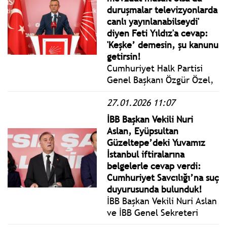
Bakırhan’ı partisinin genel
duruşmalar televizyonlarda
merkezinde kabul etti.
canlı yayınlanabilseydi'
diyen Feti Yıldız'a cevap:
'Keşke’ demesin, şu kanunu
getirsin!
Cumhuriyet Halk Partisi
Genel Başkanı Özgür Özel,
DEM Parti eş genel
27.01.2026 11:07
başkanları ziyareti basın
açıklamasında MHP Genel
İBB Başkan Vekili Nuri
Başkan Yardımcısı Feti
Aslan, Eyüpsultan
Yıldız’ın Aziz İhsan Aktaş
Güzeltepe’deki Yuvamız
davasına yönelik
İstanbul iftiralarına
değerlendirmeleri hakkında
belgelerle cevap verdi:
konuştu.
Cumhuriyet Savcılığı’na suç
duyurusunda bulunduk!
İBB Başkan Vekili Nuri Aslan
ve İBB Genel Sekreteri
Prof. Dr. Volkan Demir,