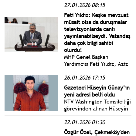
27.01.2026 08:15
Ekrem İmamoğlu dönemi
İBB’sinin marka projesi
Feti Yıldız: Keşke mevzuat
‘Yuvamız İstanbul’u hedef
müsait olsa da duruşmalar
alan iktidar medyasına
televizyonlarda canlı
canlı yayında yanıt verdi.
yayınlanabilseydi. Vatandaş
daha çok bilgi sahibi
olurdu!
MHP Genel Başkan
Yardımcısı Feti Yıldız, Aziz
İhsan Aktaş davası öncesi
26.01.2026 17:15
yaptığı değerlendirmede:
"Keşke mevzuat müsait olsa
Gazeteci Hüseyin Günay’ın
da duruşmalar
yeni adresi belli oldu
televizyonlarda canlı
NTV Washington Temsilciliği
yayınlanabilseydi. Vatandaş
görevinden alınan Hüseyin
daha çok bilgi sahibi
Günay, Londra'ya taşınarak
olurdu."
22.01.2026 01:30
Halk TV'ye transfer oldu.
Halk TV'nin Genel Yayın
Özgür Özel, Çekmeköy'den