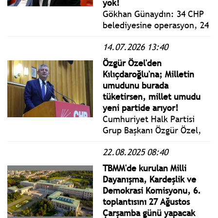
yok!
Gökhan Günaydın: 34 CHP
belediyesine operasyon, 24
tutuklu; bugüne kadar tek
14.07.2026 13:40
bir AKP belediyesine
operasyon yok, tutuklu yok
Özgür Özel'den
yani yaptığınızın ne ölçüde
Kılıçdaroğlu'na; Milletin
siyasi olduğunu göstermek
umudunu burada
için bu rakamlar yeter.
tüketirsen, millet umudu
yeni partide arıyor!
Cumhuriyet Halk Partisi
Grup Başkanı Özgür Özel,
TBMM'de CHP Grup
22.08.2025 08:40
Toplantısı'nda yaptığı
konuşmada, Türkiye'de
TBMM'de kurulan Milli
adaletin ortadan kalktığını
Dayanışma, Kardeşlik ve
söyledi.
Demokrasi Komisyonu, 6.
toplantısını 27 Ağustos
Çarşamba günü yapacak