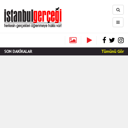
SON DAKİKALAR
Tümünü Gör