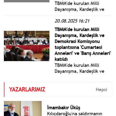
TBMM'de kurulan Milli
Dayanışma, Kardeşlik ve
Demokrasi Komisyonu, 6.
20.08.2025 16:21
toplantısını 27 Ağustos
Çarşamba günü, 7'nci
TBMM'de kurulan Milli
toplantısını ise 28 Ağustos
Dayanışma, Kardeşlik ve
Perşembe günü yapacak.
Demokrasi Komisyonu
toplantısına 'Cumartesi
Anneleri' ve 'Barış Anneleri'
katıldı
TBMM'de kurulan Milli
Dayanışma, Kardeşlik ve
Demokrasi Komisyonu,
TBMM Başkanı Numan
YAZARLARIMIZ
Kurtulmuş başkanlığında
Hepsi
toplandı. TBMM Tören
Salonu'ndaki toplantıda,
"Cumartesi Anneleri" ve
İmambakır Üküş
"Barış Anneleri" hazır
Kılıçdaroğlu'na saldırmanın