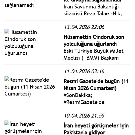
Köy Enstitüleri’ydi.
İran Savunma Bakanlığı
sözcüsü Reza Talaei-Nik,
ABD ile barış anlaşmasının
13.04.2026 22:06
yokluğunda İran'ın daha
fazla muharebe
Hüsamettin Cindoruk son
operasyonu için yeterli
yolculuğuna uğurlandı
sayıda füze ve insansız
Eski Türkiye Büyük Millet
hava aracı hazırladığını
Meclisi (TBMM) Başkanı
söyledi.
Hüsamettin Cindoruk,
11.04.2026 03:16
İstanbul'da son yolculuğuna
uğurlandı.
Resmi Gazete'de bugün (11
Nisan 2026 Cumartesi)
#SonDakika;
#ResmiGazete'de
yayımlanan 11 Nisan 2026
10.04.2026 21:55
Cumartesi yönetmelik,
genelge ve tebliğler
İran heyeti görüşmeler için
www.istanbulgercegi.com'da
Pakistan'a gidiyor