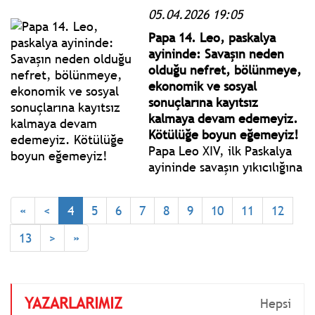
05.04.2026 19:05
günlerini tamamlamak
üzere manuel pilotluk
Papa 14. Leo, paskalya
gösterisini gerçekleştirdi ve
ayininde: Savaşın neden
Ay'ın yanından geçiş
olduğu nefret, bölünmeye,
planlarını gözden geçirdi.
ekonomik ve sosyal
sonuçlarına kayıtsız
kalmaya devam edemeyiz.
Kötülüğe boyun eğemeyiz!
Papa Leo XIV, ilk Paskalya
ayininde savaşın yıkıcılığına
dikkat çekti. Ortadoğu'daki
savaş sürerken, umut
«
<
4
5
6
7
8
9
10
11
12
çağrısı yaptığı aktarıldı.
13
>
»
YAZARLARIMIZ
Hepsi