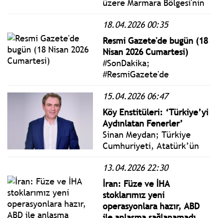
üzere Marmara Bölgesi'nin
soğuk ve yağışlı havaların
18.04.2026 00:35
etkisi altına gireceğini
belirterek hava sıcaklığının
Resmi Gazete'de bugün (18
çarşamba gününden
Nisan 2026 Cumartesi)
itibaren mevsim normalleri
#SonDakika;
altına gerileyeceğini
#ResmiGazete'de
bildirdi.
yayımlanan 18 Nisan 2026
15.04.2026 06:47
Cumartesi yönetmelik,
genelge ve tebliğler
Köy Enstitüleri: ‘Türkiye’yi
www.istanbulgercegi.com'da
Aydınlatan Fenerler’
takip edebilirsiniz.
Sinan Meydan; Türkiye
Cumhuriyeti, Atatürk’ün
başlattığı “cehaletle
13.04.2026 22:30
savaşa” şimdi yeni bir
projeyle devam edecekti.
İran: Füze ve İHA
On binlerce donanımlı köy
stoklarımız yeni
öğretmeni yetiştirmeyi
operasyonlara hazır, ABD
amaçlayan bu projenin adı
ile anlaşma sağlanamadı