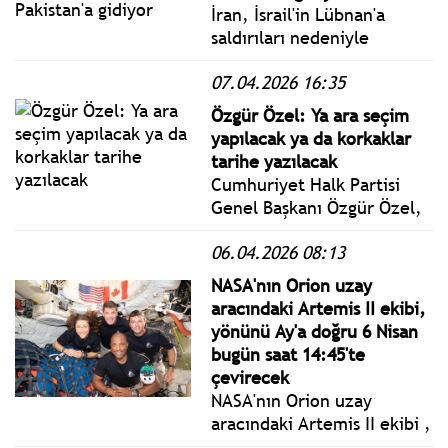
takip edebilirsiniz.
İran, İsrail'in Lübnan'a
saldırıları nedeniyle
müzakere heyetinin
07.04.2026 16:35
İslamabad’a gidişini
ertelemişti. İran heyeti
Özgür Özel: Ya ara seçim
ABD ile görüşmeler için
yapılacak ya da korkaklar
Pakistan’a gidiyor.
tarihe yazılacak
Görüşmelerde ABD’yi bu
Cumhuriyet Halk Partisi
kez Başkan Yardımcısı JD
Genel Başkanı Özgür Özel,
Vance temsil edecek.
partisinin TBMM Grup
06.04.2026 08:13
Toplantısı’nda konuştu.
NASA'nın Orion uzay
aracındaki Artemis II ekibi,
yönünü Ay'a doğru 6 Nisan
bugün saat 14:45'te
çevirecek
NASA'nın Orion uzay
aracındaki Artemis II ekibi ,
uzaydaki üçüncü tam