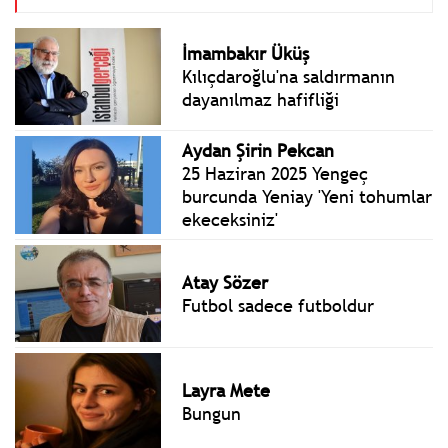
İmambakır Üküş
Kılıçdaroğlu'na saldırmanın
dayanılmaz hafifliği
Aydan Şirin Pekcan
25 Haziran 2025 Yengeç
burcunda Yeniay 'Yeni tohumlar
ekeceksiniz'
Atay Sözer
Futbol sadece futboldur
Layra Mete
Bungun