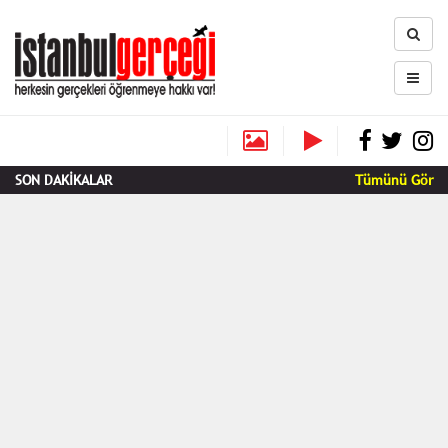
SON DAKİKALAR
Tümünü Gör