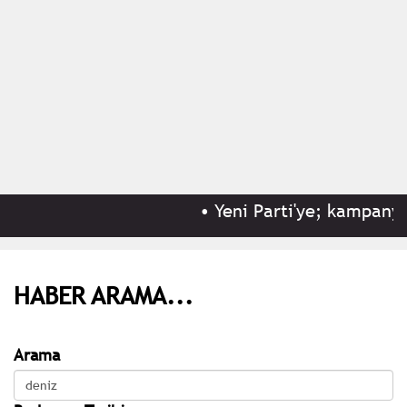
•
Yeni Parti'ye; kampanyas
HABER ARAMA...
Arama