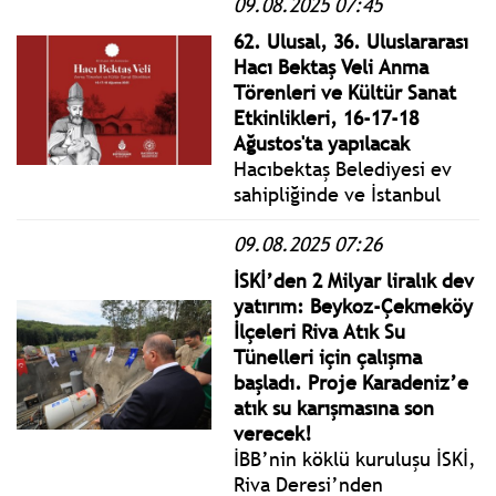
09.08.2025 07:45
Hamilelik hormonları cildin
güneşe karşı duyarlılığının
62. Ulusal, 36. Uluslararası
artmasına neden olur.
Hacı Bektaş Veli Anma
Törenleri ve Kültür Sanat
Etkinlikleri, 16-17-18
Ağustos'ta yapılacak
Hacıbektaş Belediyesi ev
sahipliğinde ve İstanbul
Büyükşehir Belediyesi iş
09.08.2025 07:26
birliğiyle düzenlenecek
olan 62. Ulusal, 36.
İSKİ’den 2 Milyar liralık dev
Uluslararası Hacı Bektaş
yatırım: Beykoz-Çekmeköy
Veli Anma Törenleri ve
İlçeleri Riva Atık Su
Kültür Sanat Etkinlikleri,
Tünelleri için çalışma
16-17-18 Ağustos 2025
başladı. Proje Karadeniz’e
tarihlerinde
atık su karışmasına son
gerçekleştirilecek.
verecek!
İBB’nin köklü kuruluşu İSKİ,
Riva Deresi’nden