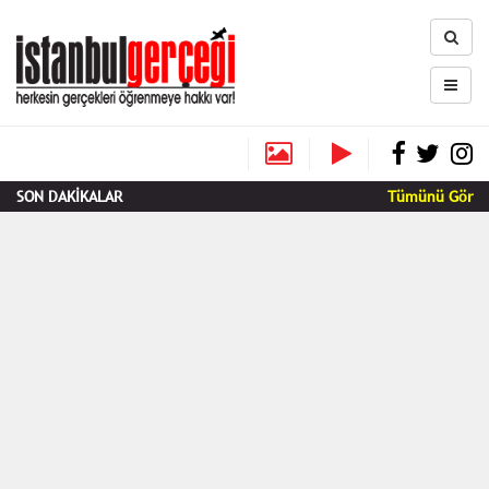
SON DAKİKALAR
Tümünü Gör