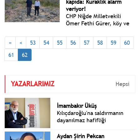
kapıda: Kuraklık alarm
hafta.
veriyor!
CHP Niğde Milletvekili
Ömer Fethi Gürer, köy ve
kasaba ziyaretlerimizde bu
yıl en çok dert yanılan
«
<
53
54
55
56
57
58
59
60
susuzluk, göletlerde ve
derelerde su kalmamış ve
61
62
de içme suyu dahi soruna
dönüşmüş durumda.
YAZARLARIMIZ
Hepsi
İmambakır Üküş
Kılıçdaroğlu'na saldırmanın
dayanılmaz hafifliği
Aydan Şirin Pekcan