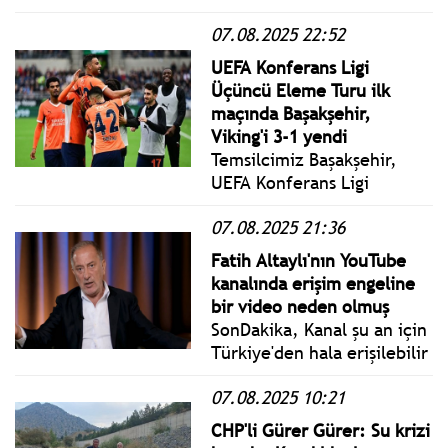
Karadeniz’e atık suların
07.08.2025 22:52
karışmasına son verecek,
güncel maliyeti 1 milyar
UEFA Konferans Ligi
980 milyon TL olan projeyi
Üçüncü Eleme Turu ilk
hayata geçiriyor.
maçında Başakşehir,
Viking'i 3-1 yendi
Temsilcimiz Başakşehir,
UEFA Konferans Ligi
Üçüncü Eleme Turu ilk
07.08.2025 21:36
maçında Norveç'in Viking
takımını deplasmanda 3-1
Fatih Altaylı'nın YouTube
mağlup etti.
kanalında erişim engeline
bir video neden olmuş
SonDakika, Kanal şu an için
Türkiye'den hala erişilebilir
durumda ve henüz YouTube
07.08.2025 10:21
tarafından Türkiye'den
görünmez kılınmadı. Erişim
CHP'li Gürer Gürer: Su krizi
engeline itiraz süresi 2