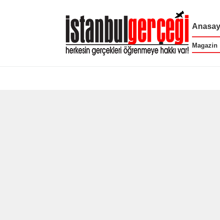
Anasay
Magazin