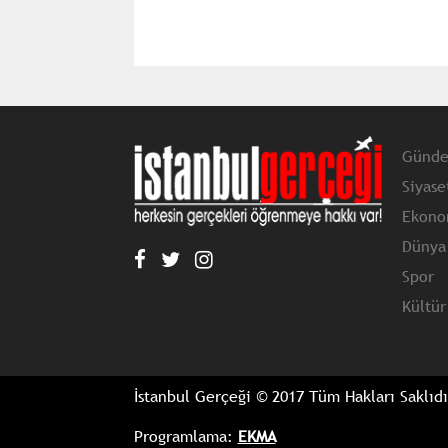
Günd
Siyase
Ekono
Dünya
Spor
Kültür
İstanbul Gerçeği © 2017 Tüm Hakları Saklıdı
Programlama:
EKMA