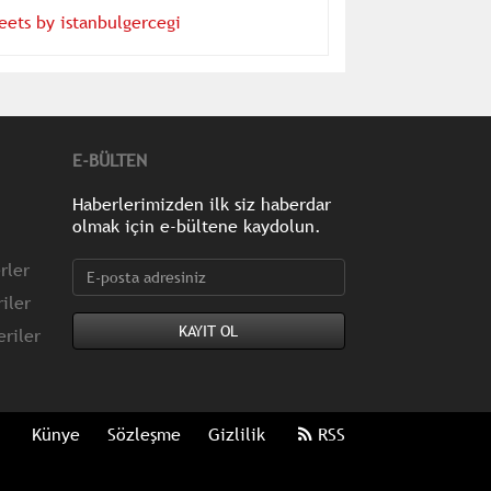
eets by istanbulgercegi
E-BÜLTEN
Haberlerimizden ilk siz haberdar
olmak için e-bültene kaydolun.
rler
iler
riler
Künye
Sözleşme
Gizlilik
RSS