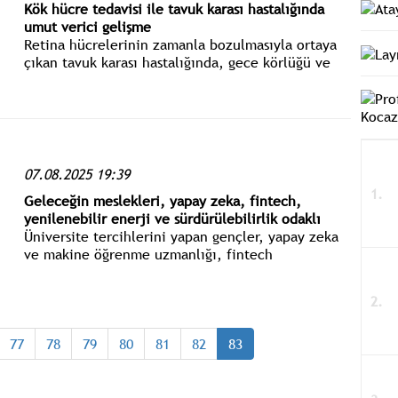
Kök hücre tedavisi ile tavuk karası hastalığında
umut verici gelişme
Retina hücrelerinin zamanla bozulmasıyla ortaya
çıkan tavuk karası hastalığında, gece körlüğü ve
daralan görme alanı yaygın belirtiler arasında yer
alıyor.
07.08.2025 19:39
Geleceğin meslekleri, yapay zeka, fintech,
yenilenebilir enerji ve sürdürülebilirlik odaklı
Üniversite tercihlerini yapan gençler, yapay zeka
ve makine öğrenme uzmanlığı, fintech
mühendisliği, yenilenebilir enerji ve çevre
mühendisliğinin en hızlı büyüyen meslek grupları
arasında yer aldığını unutmamalı.
77
78
79
80
81
82
83