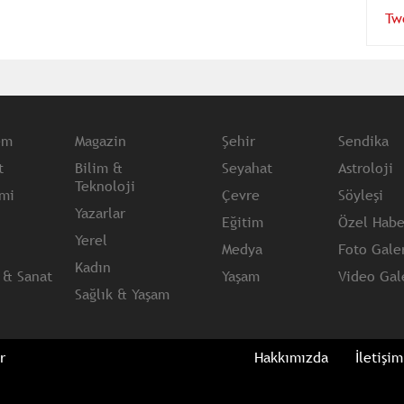
Tw
em
Magazin
Şehir
Sendika
t
Bilim &
Seyahat
Astroloji
Teknoloji
mi
Çevre
Söyleşi
Yazarlar
Eğitim
Özel Habe
Yerel
Medya
Foto Galer
Kadın
 & Sanat
Yaşam
Video Gale
Sağlık & Yaşam
r
Hakkımızda
İletişim