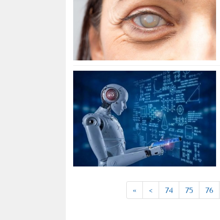
«
<
74
75
76