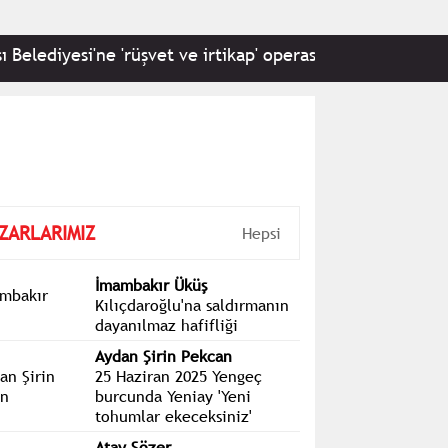
ediyesi'ne 'rüşvet ve irtikap' operasyonu: 22 kişi hakkınd
ZARLARIMIZ
Hepsi
İmambakır Üküş
Kılıçdaroğlu'na saldırmanın
dayanılmaz hafifliği
Aydan Şirin Pekcan
25 Haziran 2025 Yengeç
burcunda Yeniay 'Yeni
tohumlar ekeceksiniz'
Atay Sözer