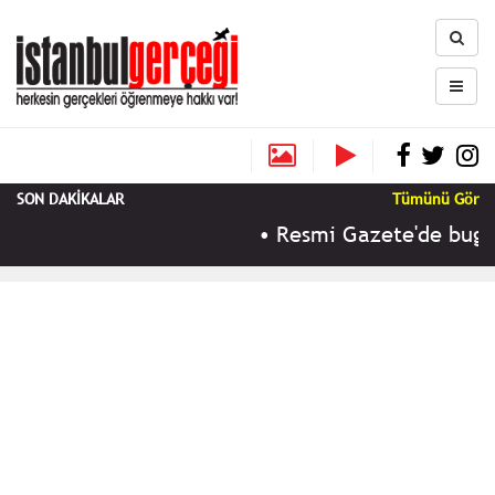
SON DAKİKALAR
Tümünü Gör
•
Resmi Gazete'de bugün 