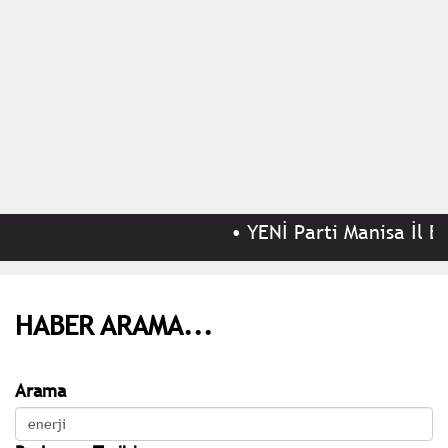
•
YENİ Parti Manisa İl Baş
HABER ARAMA...
Arama