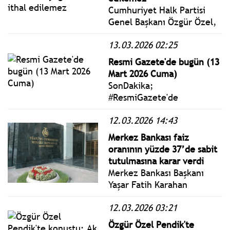
Cumhuriyet Halk Partisi
Genel Başkanı Özgür Özel,
dün akşam (12 Mart)
13.03.2026 02:25
Sosyalist Enternasyonal
Prezidyum Toplantısı’na
Resmi Gazete'de bugün (13
Cumhuriyet Halk Partisi
Mart 2026 Cuma)
Genel Merkezi’nde
SonDakika;
çevrimiçi olarak katıldı.
#ResmiGazete'de
yayımlanan 13 Mart 2026
12.03.2026 14:43
Cuma yönetmelik, genelge
ve tebliğler
Merkez Bankası faiz
www.istanbulgercegi.com'da
oranının yüzde 37’de sabit
takip edebilirsiniz.
tutulmasına karar verdi
Merkez Bankası Başkanı
Yaşar Fatih Karahan
başkanlığında toplandı.
12.03.2026 03:21
Para Politikası Kurulu
(Kurul), politika faizi olan
Özgür Özel Pendik'te