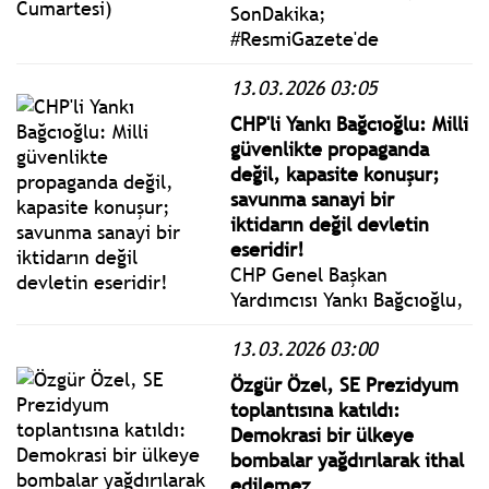
SonDakika;
#ResmiGazete'de
yayımlanan 14 Mart 2026
13.03.2026 03:05
Cumartesi yönetmelik,
genelge ve tebliğler
CHP'li Yankı Bağcıoğlu: Milli
www.istanbulgercegi.com'da
güvenlikte propaganda
takip edebilirsiniz.
değil, kapasite konuşur;
savunma sanayi bir
iktidarın değil devletin
eseridir!
CHP Genel Başkan
Yardımcısı Yankı Bağcıoğlu,
parti genel merkezinde
13.03.2026 03:00
düzenlediği toplantıda şu
değerlendirmelerde
Özgür Özel, SE Prezidyum
bulundu.
toplantısına katıldı:
Demokrasi bir ülkeye
bombalar yağdırılarak ithal
edilemez