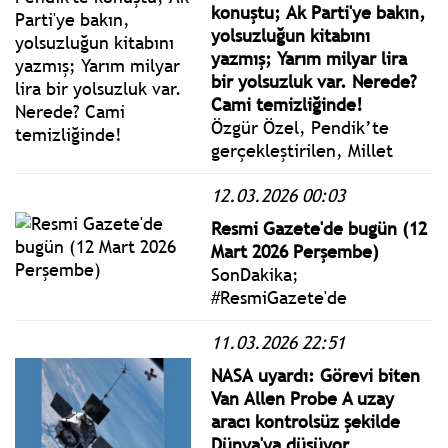
bir hafta vadeli repo ihale
konuştu; Ak Parti'ye bakın,
faiz oranının yüzde 37’de
yolsuzluğun kitabını
sabit tutulmasına karar
yazmış; Yarım milyar lira
verdi
bir yolsuzluk var. Nerede?
Cami temizliğinde!
Özgür Özel, Pendik’te
gerçekleştirilen, Millet
İradesine Sahip Çıkıyor
12.03.2026 00:03
Mitinginde konuştu. Özel:
"Tarık Balyalı’nın ‘AKP
Resmi Gazete'de bugün (12
Dönemi İBB Yolsuzlukları’
Mart 2026 Perşembe)
kitabını, adI ‘Hesap’ olan
SonDakika;
kitabını sizlere emanet
#ResmiGazete'de
ediyorum." dedi.
yayımlanan 12 Mart 2026
11.03.2026 22:51
Perşembe yönetmelik,
genelge ve tebliğler
NASA uyardı: Görevi biten
www.istanbulgercegi.com'da
Van Allen Probe A uzay
takip edebilirsiniz.
aracı kontrolsüz şekilde
Dünya'ya düşüyor