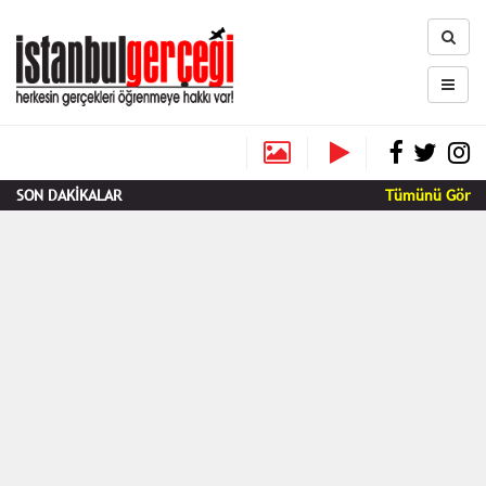
SON DAKİKALAR
Tümünü Gör