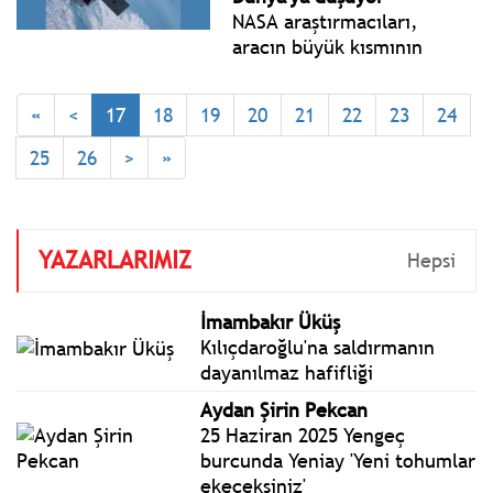
NASA araştırmacıları,
aracın büyük kısmının
yanacağını ancak bazı
parçaların yere ulaşma
«
<
17
18
19
20
21
22
23
24
ihtimalinin bulunduğu
konusunda uyardı.
25
26
>
»
YAZARLARIMIZ
Hepsi
İmambakır Üküş
Kılıçdaroğlu'na saldırmanın
dayanılmaz hafifliği
Aydan Şirin Pekcan
25 Haziran 2025 Yengeç
burcunda Yeniay 'Yeni tohumlar
ekeceksiniz'