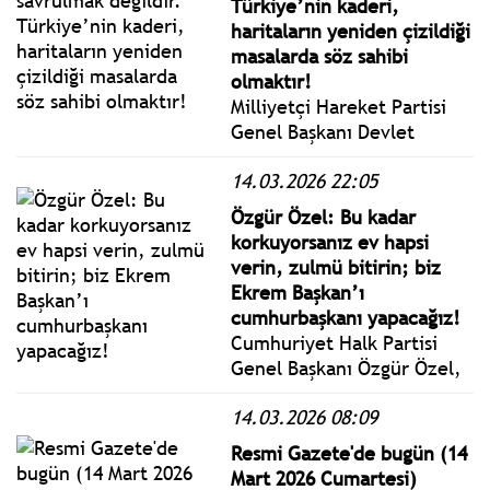
Türkiye’nin kaderi,
haritaların yeniden çizildiği
masalarda söz sahibi
olmaktır!
Milliyetçi Hareket Partisi
Genel Başkanı Devlet
Bahçeli 14 Mart 2026
14.03.2026 22:05
Cumartesi günü Belediye
Başkanlarının katılımıyla
Özgür Özel: Bu kadar
düzenlenen iftar
korkuyorsanız ev hapsi
programında konuştu.
verin, zulmü bitirin; biz
Ekrem Başkan’ı
cumhurbaşkanı yapacağız!
Cumhuriyet Halk Partisi
Genel Başkanı Özgür Özel,
Uşak’ta gerçekleştirilen
14.03.2026 08:09
Millet İradesine Sahip
Çıkıyor Mitingine katıldı.
Resmi Gazete'de bugün (14
Mart 2026 Cumartesi)