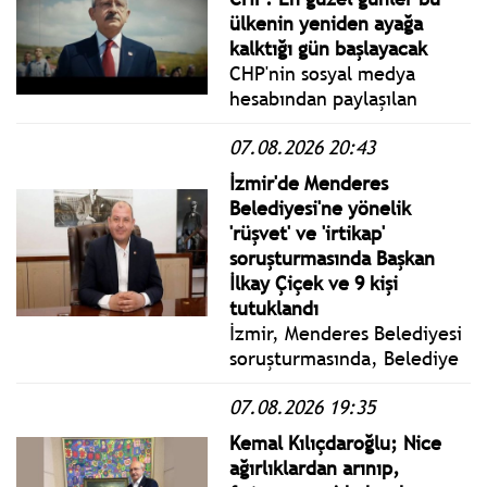
www.istanbulgercegi.com'da
ülkenin yeniden ayağa
takip edebilirsiniz.
kalktığı gün başlayacak
CHP'nin sosyal medya
hesabından paylaşılan
videoda, geçmişte
07.08.2026 20:43
insanların yarının bugünden
daha iyi olacağına inandığı,
İzmir'de Menderes
bugün ise birçok hanede
Belediyesi'ne yönelik
geçim kaygısının hakim
'rüşvet' ve 'irtikap'
olduğu belirtildi.
soruşturmasında Başkan
İlkay Çiçek ve 9 kişi
tutuklandı
İzmir, Menderes Belediyesi
soruşturmasında, Belediye
Başkanı İlkay Çiçek ve 9 kişi
07.08.2026 19:35
tutuklandı.
Kemal Kılıçdaroğlu; Nice
ağırlıklardan arınıp,