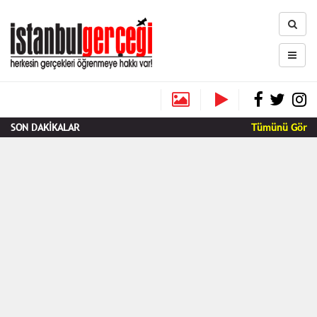
SON DAKİKALAR
Tümünü Gör