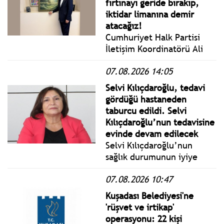
fırtınayı geride bırakıp,
iktidar limanına demir
atacağız!
Cumhuriyet Halk Partisi
İletişim Koordinatörü Ali
Haydar Fırat; Kemal
07.08.2026 14:05
Kılıçdaroğlu’na memleketi
Tunceli’den bir tablo
Selvi Kılıçdaroğlu, tedavi
hediye edildi…
gördüğü hastaneden
taburcu edildi. Selvi
Kılıçdaroğlu’nun tedavisine
evinde devam edilecek
Selvi Kılıçdaroğlu’nun
sağlık durumunun iyiye
gitmesi üzerine doktorları
07.08.2026 10:47
tarafından taburcu
edilmesine karar verildi.
Kuşadası Belediyesi'ne
'rüşvet ve irtikap'
operasyonu: 22 kişi