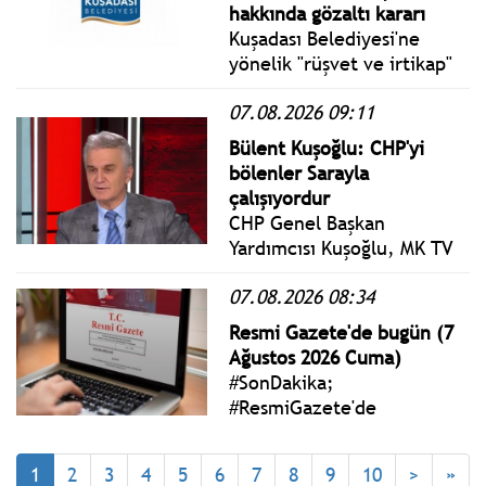
hakkında gözaltı kararı
Kuşadası Belediyesi'ne
yönelik "rüşvet ve irtikap"
soruşturması kapsamında
07.08.2026 09:11
22 şüpheli hakkında gözaltı
kararı verildi, 15'i gözaltına
Bülent Kuşoğlu: CHP'yi
alındı.
bölenler Sarayla
çalışıyordur
CHP Genel Başkan
Yardımcısı Kuşoğlu, MK TV
yayınında CHP'nin 38'inci
07.08.2026 08:34
Olağan Kurultayı hakkındaki
"mutlak butlan"
Resmi Gazete'de bugün (7
tartışmalarını ve YENİ
Ağustos 2026 Cuma)
Parti'nin kuruluşunu
#SonDakika;
değerlendirdi.
#ResmiGazete'de
yayımlanan 7 Ağustos 2026
Cuma yönetmelik, genelge
1
2
3
4
5
6
7
8
9
10
>
»
ve tebliğler