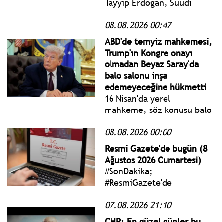
Tayyip Erdoğan, Suudi
Arabistan Veliaht Prensi
08.08.2026 00:47
Muhammed bin Selman ile
Pakistan Başbakanı Şahbaz
ABD'de temyiz mahkemesi,
Şerif, Suudi Arabistan'ın
Trump'ın Kongre onayı
Mekke şehrinde Ortak
olmadan Beyaz Saray'da
Savunma Anlaşması
balo salonu inşa
imzaladı.
edemeyeceğine hükmetti
16 Nisan'da yerel
mahkeme, söz konusu balo
salonu inşaatının
08.08.2026 00:00
durdurulması yönünde
karar vermiş, Trump
Resmi Gazete'de bugün (8
yönetimi, söz konusu kararı
Ağustos 2026 Cumartesi)
temyize taşımıştı.
#SonDakika;
#ResmiGazete'de
yayımlanan 8 Ağustos 2026
07.08.2026 21:10
Cumartesi yönetmelik,
genelge ve tebliğler
CHP: En güzel günler bu