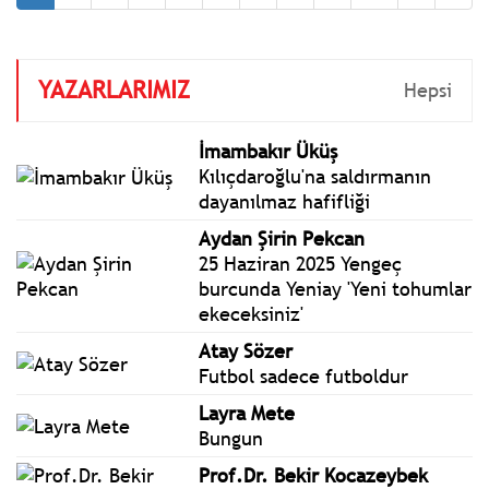
www.istanbulgercegi.com'da
takip edebilirsiniz.
YAZARLARIMIZ
Hepsi
İmambakır Üküş
Kılıçdaroğlu'na saldırmanın
dayanılmaz hafifliği
Aydan Şirin Pekcan
25 Haziran 2025 Yengeç
burcunda Yeniay 'Yeni tohumlar
ekeceksiniz'
Atay Sözer
Futbol sadece futboldur
Layra Mete
Bungun
Prof.Dr. Bekir Kocazeybek