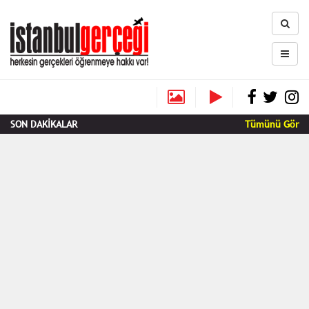
SON DAKİKALAR
Tümünü Gör