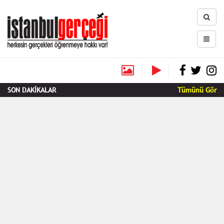
SON DAKİKALAR
Tümünü Gör