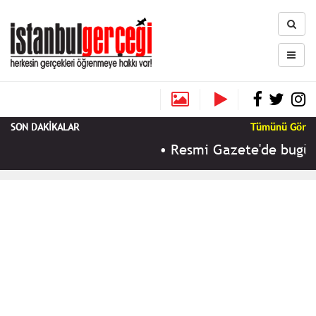
SON DAKİKALAR
Tümünü Gör
•
Resmi Gazete'de bugün (