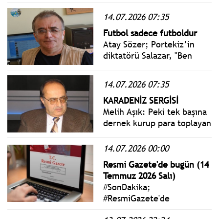
tamamlandı ve yarı final
eşleşmeleri belli oldu.
14.07.2026 07:35
Futbol sadece futboldur
Atay Sözer; Portekiz’in
diktatörü Salazar, "Ben
ülkeyi üç F formülüyle
yönetiyorum: Futbol,
14.07.2026 07:35
Fado, Fiesta" demiştir.
KARADENİZ SERGİSİ
Melih Aşık: Peki tek başına
dernek kurup para toplayan
bir şahıs ve derneği, geçen
6 yıl boyunca, devletin
14.07.2026 00:00
denetim organlarınca hiç
Resmi Gazete'de bugün (14
denetlenmemiş mi? Böyle
Temmuz 2026 Salı)
dernekler denetlenmiyor
#SonDakika;
mu?
#ResmiGazete'de
yayımlanan 14 Temmuz