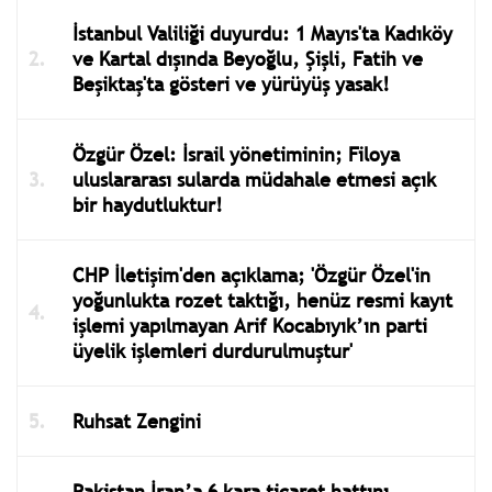
İstanbul Valiliği duyurdu: 1 Mayıs'ta Kadıköy
ve Kartal dışında Beyoğlu, Şişli, Fatih ve
Beşiktaş'ta gösteri ve yürüyüş yasak!
Özgür Özel: İsrail yönetiminin; Filoya
uluslararası sularda müdahale etmesi açık
bir haydutluktur!
CHP İletişim'den açıklama; 'Özgür Özel'in
yoğunlukta rozet taktığı, henüz resmi kayıt
işlemi yapılmayan Arif Kocabıyık’ın parti
üyelik işlemleri durdurulmuştur'
Ruhsat Zengini
Pakistan İran’a 6 kara ticaret hattını