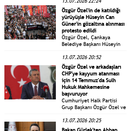
13.07.2026 22:24
2026 Salı yönetmelik,
genelge ve tebliğler
Özgür Özel'in de katıldığı
www.istanbulgercegi.com'da
yürüyüşle Hüseyin Can
takip edebilirsiniz.
Güner'in gözaltına alınması
protesto edildi
Özgür Özel, Çankaya
Belediye Başkanı Hüseyin
Can Güner'in gözaltına
13.07.2026 20:52
alınmasını protesto etmek
amacıyla Ankara İl
Özgür Özel ve arkadaşları
Örgütü'nün çağrısıyla
CHP'ye kayyum atanması
Kuğulu Park'tan Çankaya
için 14 Temmuz'da Sulh
Belediyesi'ne yapılan
Hukuk Mahkemesine
yürüyüşe katıldı.
başvuruyor
Cumhuriyet Halk Partisi
Grup Başkanı Özgür Özel ve
arkadaşları CHP'ye kayyum
13.07.2026 20:25
atanması için 14 Temmuz
2029 Salı günü Sulh Hukuk
Bakan Gürlek'ten Ahbap