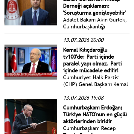
Mahkemesine başvuru
Derneği açıklaması:
yapacaklarını duyurdular.
'Soruşturma genişleyebilir'
Adalet Bakanı Akın Gürlek,
Cumhurbaşkanlığı
Külliyesi'nde
13.07.2026 20:00
gerçekleştirilen Kabine
Toplantısı sonrası basın
Kemal Kılıçdaroğlu
mensuplarının sorularını
tv100'de: Parti içinde
yanıtladı.
paralel yapı olmaz. Parti
içinde mücadele edilir!
Cumhuriyet Halk Partisi
(CHP) Genel Başkanı Kemal
Kılıçdaroğlu tv100
13.07.2026 19:08
ekranlarının konuğu oldu.
Kemal Kılıçdaroğlu, canlı
Cumhurbaşkanı Erdoğan;
yayınlanan özel röportajda
Türkiye NATO'nun en güçlü
Erdoğan Aktaş ve Başak
aktörlerinden biridir
Şengül'ün sorularını
Cumhurbaşkanı Recep
yanıtlıyor.