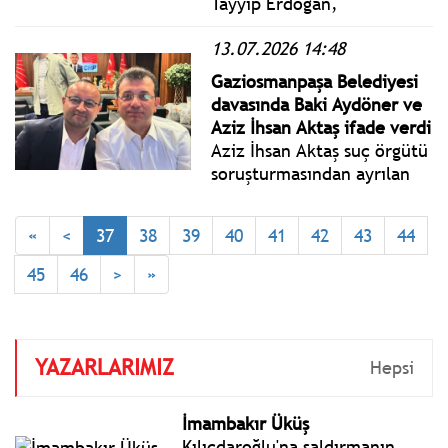
Tayyip Erdoğan,
Cumhurbaşkanlığı
13.07.2026 14:48
Külliyesinde
gerçekleştirilen
Gaziosmanpaşa Belediyesi
Cumhurbaşkanlığı Kabinesi
davasında Baki Aydöner ve
Toplantısı’nın ardından
Aziz İhsan Aktaş ifade verdi
basın açıklaması yaptı.
Aziz İhsan Aktaş suç örgütü
soruşturmasından ayrılan
Gaziosmanpaşa Belediyesi
dosyasında ilk duruşma
«
<
37
38
39
40
41
42
43
44
bugün İstanbul 10. Ağır
Ceza Mahkemesi’nce
45
46
>
»
İstanbul 27. Ağır Ceza
Mahkemesi salonunda
yapılıyor.
YAZARLARIMIZ
Hepsi
İmambakır Üküş
Kılıçdaroğlu'na saldırmanın