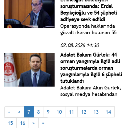
döndü.
soruşturmasında: Erdal
Beşikçioğlu ve 54 şüpheli
adliyeye sevk edildi
Operasyonda haklarında
gözaltı kararı bulunan 55
şüphelinin tamamı
02.08.2026 14:30
yakalanarak gözaltına
alındı. Emniyetteki
Adalet Bakanı Gürlek: 44
işlemleri tamamlanan
orman yangınıyla ilgili adli
şüpheliler, güvenlik
soruşturmalarda orman
önlemleri altında adliyeye
yangınlarıyla ilgili 6 şüpheli
sevk edildi.
tutuklandı
Adalet Bakanı Akın Gürlek,
sosyal medya hesabından
orman yangınlarıyla ilgili
yazılı bir açıklama yaptı.
«
<
7
8
9
10
11
12
13
14
15
16
>
»