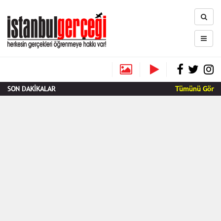
SON DAKİKALAR
Tümünü Gör