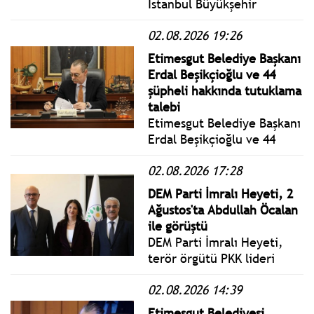
İstanbul Büyükşehir
Belediye Başkanlığı
02.08.2026 19:26
görevinden uzaklaştırılan
Ekrem İmamoğlu, bazı
Etimesgut Belediye Başkanı
belediye başkanlarının
Erdal Beşikçioğlu ve 44
AKP'ye katılmasına tepki
şüpheli hakkında tutuklama
gösterdi.
talebi
Etimesgut Belediye Başkanı
Erdal Beşikçioğlu ve 44
şüpheli hakkında tutuklama
02.08.2026 17:28
talep edildi.
DEM Parti İmralı Heyeti, 2
Ağustos'ta Abdullah Öcalan
ile görüştü
DEM Parti İmralı Heyeti,
terör örgütü PKK lideri
Abdullah Öcalan ile üç
02.08.2026 14:39
saatlik görüşmenin
ardından İmralı Adası’ndan
Etimesgut Belediyesi