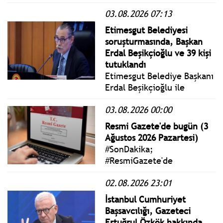
Kırklareli, Tekirdağ, Kocaeli
03.08.2026 07:13
ve Sakarya çevrelerinde
akşam saatlerine kadar kısa
Etimesgut Belediyesi
süreli ve yerel sağanak ile
soruşturmasında, Başkan
gök gürültülü sağanak yağış
Erdal Beşikçioğlu ve 39 kişi
görülecek.
tutuklandı
Etimesgut Belediye Başkanı
Erdal Beşikçioğlu ile
birlikte toplam 40 şüpheli
03.08.2026 00:00
tutuklanarak cezaevine
gönderildi.
Resmi Gazete'de bugün (3
Ağustos 2026 Pazartesi)
#SonDakika;
#ResmiGazete'de
yayımlanan 3 Ağustos 2026
02.08.2026 23:01
Pazartesi yönetmelik,
genelge ve tebliğler
İstanbul Cumhuriyet
www.istanbulgercegi.com'da
Başsavcılığı, Gazeteci
takip edebilirsiniz.
Ertuğrul Özkök hakkında