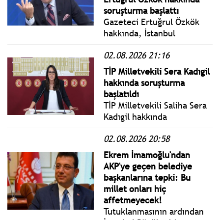
soruşturma başlattı
Gazeteci Ertuğrul Özkök
hakkında, İstanbul
Cumhuriyet Başsavcılığı
02.08.2026 21:16
tarafından
"Cumhurbaşkanına hakaret"
TİP Milletvekili Sera Kadıgil
suçlamasıyla soruşturma
hakkında soruşturma
başlatıldı.
başlatıldı
TİP Milletvekili Saliha Sera
Kadıgil hakkında
'Cumhurbaşkanına hakaret'
02.08.2026 20:58
ve 'Cumhurbaşkanına
tehdit' suçlarından
Ekrem İmamoğlu'ndan
soruşturma başlatıldı.
AKP'ye geçen belediye
başkanlarına tepki: Bu
millet onları hiç
affetmeyecek!
Tutuklanmasının ardından