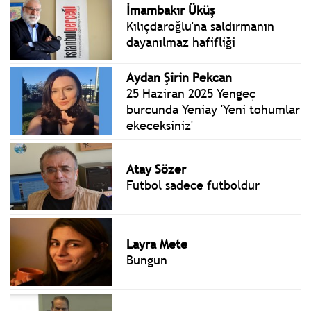
İmambakır Üküş
Kılıçdaroğlu'na saldırmanın
dayanılmaz hafifliği
Aydan Şirin Pekcan
25 Haziran 2025 Yengeç
burcunda Yeniay 'Yeni tohumlar
ekeceksiniz'
Atay Sözer
Futbol sadece futboldur
Layra Mete
Bungun