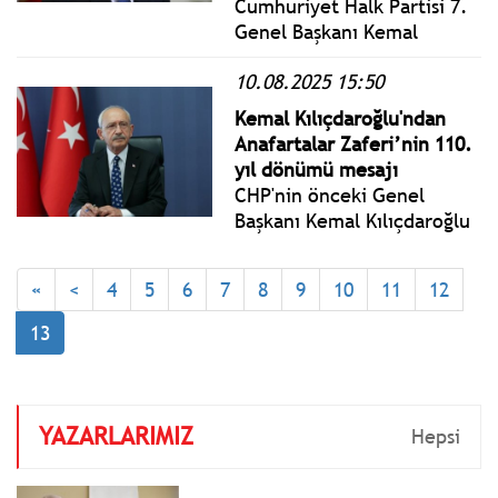
Cumhuriyet Halk Partisi 7.
Genel Başkanı Kemal
Kılıçdaroğlu, Balıkesir'in
10.08.2025 15:50
Sındırgı ilçesi merkezli 6.1
şiddetinde meydana gelen
Kemal Kılıçdaroğlu'ndan
deprem için yayımladığı
Anafartalar Zaferi’nin 110.
mesajında: Can kaybı
yıl dönümü mesajı
olmaması, en büyük
CHP'nin önceki Genel
dileğimiz ve tesellimizdir.
Başkanı Kemal Kılıçdaroğlu
mesajında; Aziz Türk
Milleti’ni boyunduruk
«
<
4
5
6
7
8
9
10
11
12
altına almak isteyen
küresel güçlere diz
13
çöktüren bütün
kahramanlarımıza
minnettarız.
YAZARLARIMIZ
Hepsi