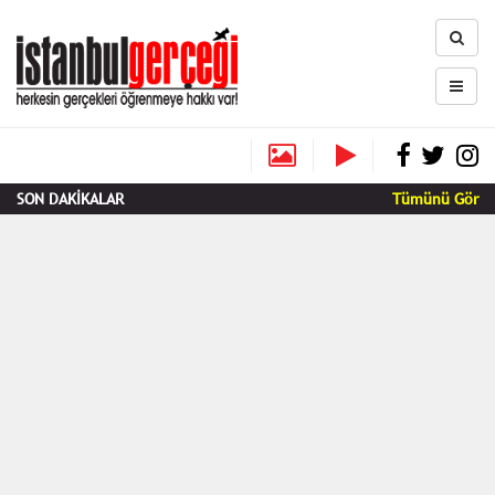
SON DAKİKALAR
Tümünü Gör