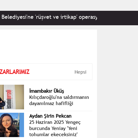
diyesi'ne 'rüşvet ve irtikap' operasyonu: 22 kişi hakkında
ZARLARIMIZ
Hepsi
İmambakır Üküş
Kılıçdaroğlu'na saldırmanın
dayanılmaz hafifliği
Aydan Şirin Pekcan
25 Haziran 2025 Yengeç
burcunda Yeniay 'Yeni
tohumlar ekeceksiniz'