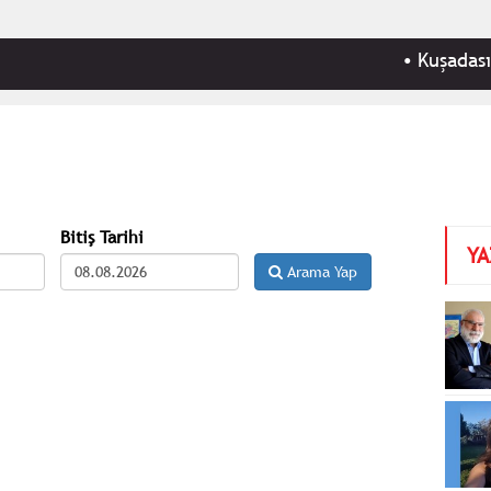
•
Kuşadası Bele
Bitiş Tarihi
YA
Arama Yap