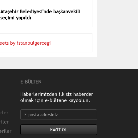
Ataşehir Belediyesi'nde başkanvekili
seçimi yapıldı
eets by istanbulgercegi
E-BÜLTEN
Haberlerimizden ilk siz haberdar
olmak için e-bültene kaydolun.
rler
iler
riler