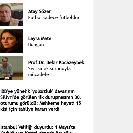
Atay Sözer
Futbol sadece futboldur
Layra Mete
Bungun
Prof.Dr. Bekir Kocazeybek
Sivrisinek sorunuyla
mücadele
İBB'ye yönelik 'yolsuzluk' davasının
Silivri'de görülen ilk duruşmasının 30.
oturumu görüldü: Mahkeme heyeti 15
kişi için tahliye kararı verdi
İstanbul Valiliği duyurdu: 1 Mayıs'ta
Kadıköy ve Kartal dışında Beyoğlu,