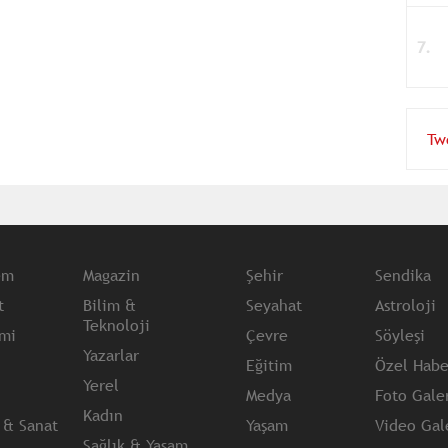
Tw
em
Magazin
Şehir
Sendika
t
Bilim &
Seyahat
Astroloji
Teknoloji
mi
Çevre
Söyleşi
Yazarlar
Eğitim
Özel Habe
Yerel
Medya
Foto Galer
Kadın
 & Sanat
Yaşam
Video Gale
Sağlık & Yaşam