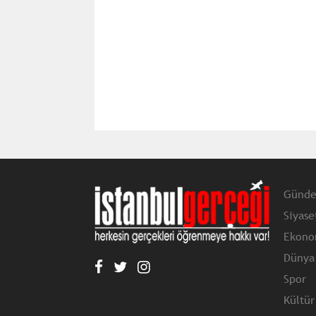
Günd
Siyase
Ekono
Dünya
Spor
Kültür