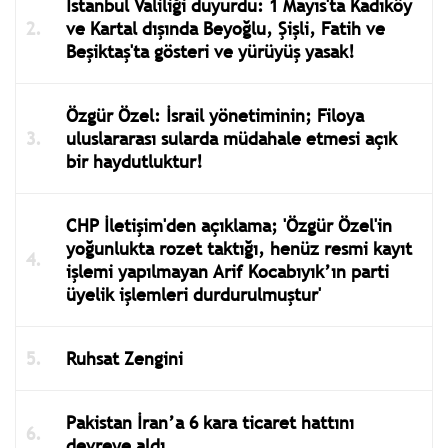
İstanbul Valiliği duyurdu: 1 Mayıs'ta Kadıköy
ve Kartal dışında Beyoğlu, Şişli, Fatih ve
Beşiktaş'ta gösteri ve yürüyüş yasak!
Özgür Özel: İsrail yönetiminin; Filoya
uluslararası sularda müdahale etmesi açık
bir haydutluktur!
CHP İletişim'den açıklama; 'Özgür Özel'in
yoğunlukta rozet taktığı, henüz resmi kayıt
işlemi yapılmayan Arif Kocabıyık’ın parti
üyelik işlemleri durdurulmuştur'
Ruhsat Zengini
Pakistan İran’a 6 kara ticaret hattını
devreye aldı