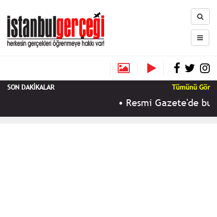
SON DAKİKALAR
Tümünü Gör
•
Resmi Gazete'de bugü