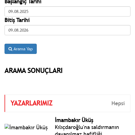
Başlangıç Tarihi
Bitiş Tarihi
Arama Yap
ARAMA SONUÇLARI
YAZARLARIMIZ
Hepsi
İmambakır Üküş
Kılıçdaroğlu'na saldırmanın
dayanılmaz hafifliği