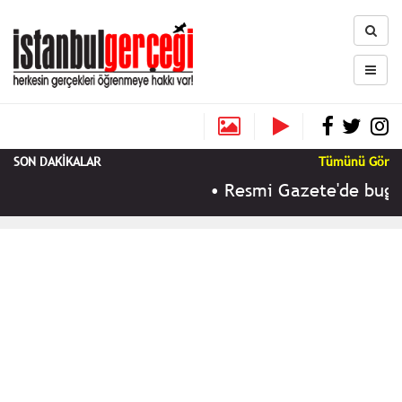
SON DAKİKALAR
Tümünü Gör
•
Resmi Gazete'de bugün