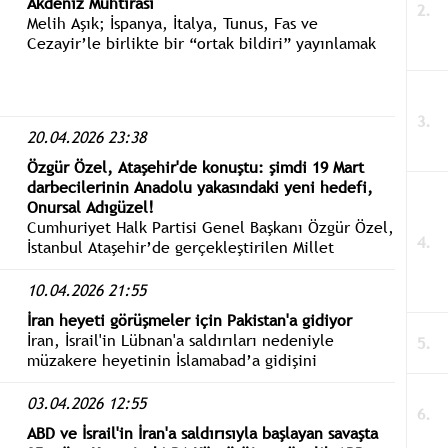
Akdeniz Muhtırası
Melih Aşık; İspanya, İtalya, Tunus, Fas ve
Cezayir’le birlikte bir “ortak bildiri” yayınlamak
düşünülemez mi? İsrail’e karşı bir “Akdeniz ortak
bildirisi”...
20.04.2026 23:38
Özgür Özel, Ataşehir'de konuştu: şimdi 19 Mart
darbecilerinin Anadolu yakasındaki yeni hedefi,
Onursal Adıgüzel!
Cumhuriyet Halk Partisi Genel Başkanı Özgür Özel,
İstanbul Ataşehir’de gerçekleştirilen Millet
İradesine Sahip Çıkıyor mitingine katıldı. Özel:
Onursal Adıgüzel, Cumhuriyet Halk Partisi’nin öz
10.04.2026 21:55
evladıdır.
İran heyeti görüşmeler için Pakistan'a gidiyor
İran, İsrail'in Lübnan'a saldırıları nedeniyle
müzakere heyetinin İslamabad’a gidişini
ertelemişti. İran heyeti ABD ile görüşmeler için
Pakistan’a gidiyor. Görüşmelerde ABD’yi bu kez
03.04.2026 12:55
Başkan Yardımcısı JD Vance temsil edecek.
ABD ve İsrail'in İran'a saldırısıyla başlayan savaşta