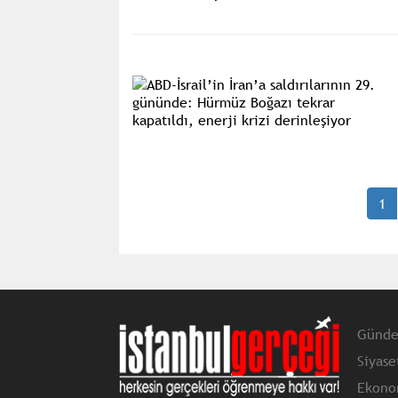
1
Günd
Siyase
Ekono