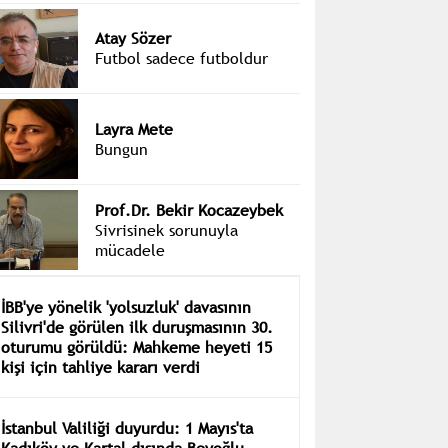
Atay Sözer
Futbol sadece futboldur
Layra Mete
Bungun
Prof.Dr. Bekir Kocazeybek
Sivrisinek sorunuyla
mücadele
İBB'ye yönelik 'yolsuzluk' davasının
Silivri'de görülen ilk duruşmasının 30.
oturumu görüldü: Mahkeme heyeti 15
kişi için tahliye kararı verdi
İstanbul Valiliği duyurdu: 1 Mayıs'ta
Kadıköy ve Kartal dışında Beyoğlu,