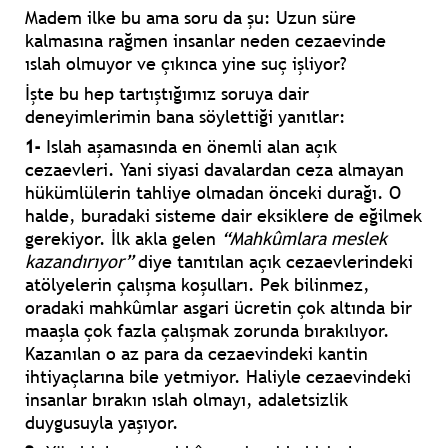
Madem ilke bu ama soru da şu: Uzun süre
kalmasına rağmen insanlar neden cezaevinde
ıslah olmuyor ve çıkınca yine suç işliyor?
İşte bu hep tartıştığımız soruya dair
deneyimlerimin bana söylettiği yanıtlar:
1-
Islah aşamasında en önemli alan açık
cezaevleri. Yani siyasi davalardan ceza almayan
hükümlülerin tahliye olmadan önceki durağı. O
halde, buradaki sisteme dair eksiklere de eğilmek
gerekiyor. İlk akla gelen
“Mahkûmlara meslek
kazandırıyor”
diye tanıtılan açık cezaevlerindeki
atölyelerin çalışma koşulları. Pek bilinmez,
oradaki mahkûmlar asgari ücretin çok altında bir
maaşla çok fazla çalışmak zorunda bırakılıyor.
Kazanılan o az para da cezaevindeki kantin
ihtiyaçlarına bile yetmiyor. Haliyle cezaevindeki
insanlar bırakın ıslah olmayı, adaletsizlik
duygusuyla yaşıyor.