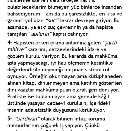
sicillerine işlenen kara lekeyle nasıl iş
bulabileceklerini bilmeyen yüz binlerce insandan
bahsediyorum. Tam da bu çaresizlikte, en kısa ve
garanti yol olan
“suç”
tekrar devreye giriyor. Bu
aşamada, ya eski suç çevresinin ya da hapiste
tanışılan
“abilerin”
kapısı çalınıyor.
4-
Hapisten erken çıkma anlamına gelen
“şartlı
tahliye”
kararını, cezaevlerindeki idare ve
gözlem kurulu veriyor. Bu kararda da mahkûma
asla yapmayacağı, iyi hali ölçmenin kesinlikle
değerlendirilemeyeceği bir puan sistemi rol
oynuyor. Örneğin okunmayan ama kütüphaneden
alınan kitap, dinlenmeyen ama katılım gösterilen
dini vaazlar mahkûma puan olarak geri dönüyor.
Pratikte ise toplanmayan ama genelde kâğıt
üstünde yaşayan cezaevi kurulları, içerideki
insanın adaletsizlik duygusunu körüklüyor.
5-
“Gardiyan”
olarak bilinen infaz koruma
memurlarının çoğu ek iş yapıyor. Çünkü