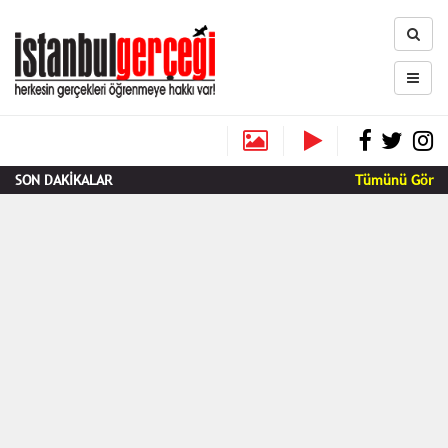
SON DAKİKALAR
Tümünü Gör