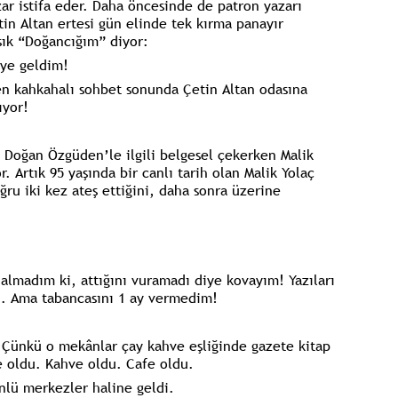
ar istifa eder. Daha öncesinde de patron yazarı
tin Altan ertesi gün elinde tek kırma panayır
ışık “Doğancığım” diyor:
eye geldim!
ren kahkahalı sohbet sonunda Çetin Altan odasına
ıyor!
 Doğan Özgüden’le ilgili belgesel çekerken Malik
r. Artık 95 yaşında bir canlı tarih olan Malik Yolaç
ru iki kez ateş ettiğini, daha sonra üzerine
 almadım ki, attığını vuramadı diye kovayım! Yazıları
du. Ama tabancasını 1 ay vermedim!
. Çünkü o mekânlar çay kahve eşliğinde gazete kitap
e oldu. Kahve oldu. Cafe oldu.
nlü merkezler haline geldi.