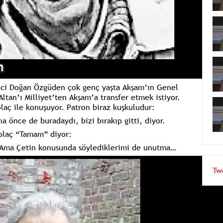
eci Doğan Özgüden çok genç yaşta Akşam’ın Genel
Altan’ı Milliyet’ten Akşam’a transfer etmek istiyor.
aç ile konuşuyor. Patron biraz kuşkuludur:
a önce de buradaydı, bizi bırakıp gitti, diyor.
olaç “Tamam” diyor:
m. Ama Çetin konusunda söylediklerimi de unutma…
Tw