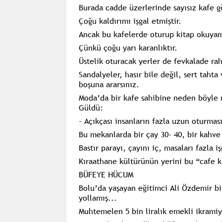
Burada cadde üzerlerinde sayısız kafe gö
Çoğu kaldırımı işgal etmiştir.
Ancak bu kafelerde oturup kitap okuyam
Çünkü çoğu yarı karanlıktır.
Üstelik oturacak yerler de fevkalade rah
Sandalyeler, hasır bile değil, sert tahta
boşuna ararsınız.
Moda’da bir kafe sahibine neden böyle r
Güldü:
- Açıkçası insanların fazla uzun oturmas
Bu mekanlarda bir çay 30- 40, bir kahve 
Bastır parayı, çayını iç, masaları fazla i
Kıraathane kültürünün yerini bu “cafe k
BÜFEYE HÜCUM
Bolu’da yaşayan eğitimci Ali Özdemir bi
yollamış...
Muhtemelen 5 bin liralık emekli ikramiye