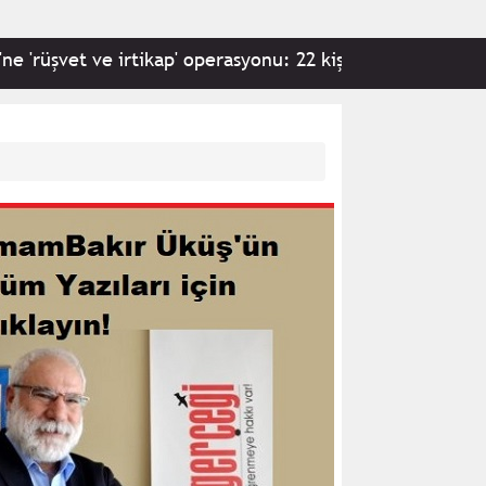
 ve irtikap' operasyonu: 22 kişi hakkında gözaltı kararı