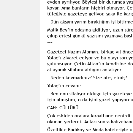
evden ayrılıyor. Böylesi bir durumda yaz
kovar. Ama bunların hiçbiri olmuyor. Çe
tüfeğiyle gazeteye geliyor, şaka ile kar
- Dün akşam yarım bıraktığım işi bitirm
Malik Bey’in odasına gidiliyor, uzun sü
çıkıp ertesi günkü yazısını yazmaya başl
***
Gazeteci Nazım Alpman, birkaç yıl önce
Yolaç’ı ziyaret ediyor ve bu olayı soruyo
gülümsüyor. Çetin Altan’ın kendisine doğ
atlayarak silahını aldığını anlatıyor.
- Neden kovmadınız? Size ateş etmiş?
Yolaç’ın cevabı:
- Ben onu silahşor olduğu için gazeteye
için almıştım, o da işini güzel yapıyor
CAFE CÜLTÜRÜ
Çok eskiden oralara kıraathane denirdi
okunan yerlerdi. Adları sonra kahvehan
Özellikle Kadıköy ve Moda kafeleriyle ü