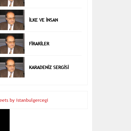
İLKE VE İNSAN
FİRARİLER
KARADENİZ SERGİSİ
eets by istanbulgercegi