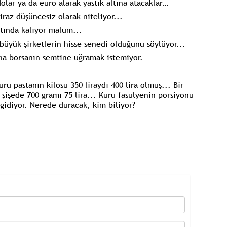
olar ya da euro alarak yastık altına atacaklar…
raz düşüncesiz olarak niteliyor...
ltında kalıyor malum...
üyük şirketlerin hisse senedi olduğunu söylüyor...
aha borsanın semtine uğramak istemiyor.
ru pastanın kilosu 350 liraydı 400 lira olmuş... Bir
 şişede 700 gramı 75 lira... Kuru fasulyenin porsiyonu
ı gidiyor. Nerede duracak, kim biliyor?