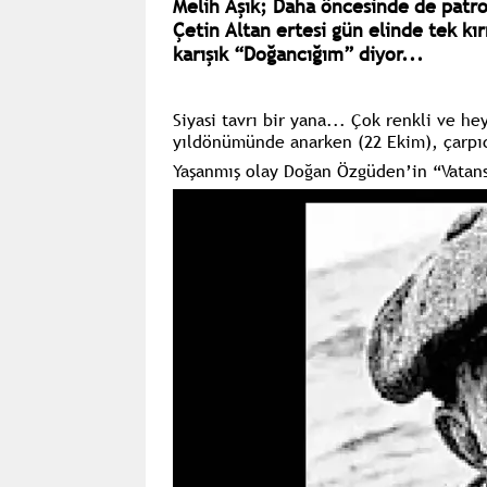
Melih Aşık; Daha öncesinde de patro
Çetin Altan ertesi gün elinde tek kı
karışık “Doğancığım” diyor...
Siyasi tavrı bir yana... Çok renkli ve h
yıldönümünde anarken (22 Ekim), çarpı
Yaşanmış olay Doğan Özgüden’in “Vatansı