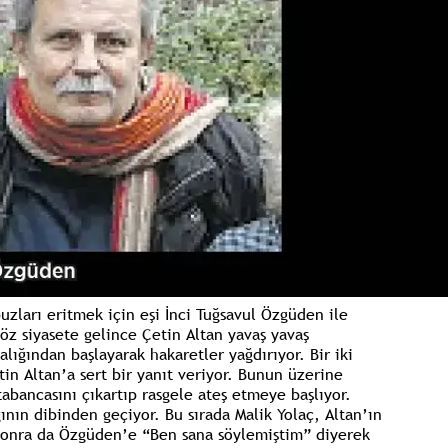
uzları eritmek için eşi İnci Tuğsavul Özgüden ile
z siyasete gelince Çetin Altan yavaş yavaş
lığından başlayarak hakaretler yağdırıyor. Bir iki
in Altan’a sert bir yanıt veriyor. Bunun üzerine
tabancasını çıkartıp rasgele ateş etmeye başlıyor.
ının dibinden geçiyor. Bu sırada Malik Yolaç, Altan’ın
. Sonra da Özgüden’e “Ben sana söylemiştim” diyerek