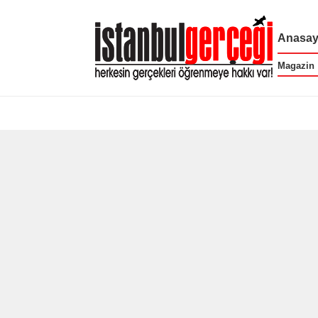
Anasay
Magazin