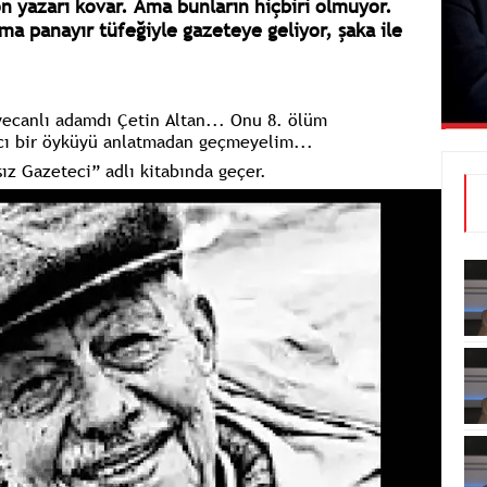
n yazarı kovar. Ama bunların hiçbiri olmuyor.
rma panayır tüfeğiyle gazeteye geliyor, şaka ile
eyecanlı adamdı Çetin Altan... Onu 8. ölüm
cı bir öyküyü anlatmadan geçmeyelim...
z Gazeteci” adlı kitabında geçer.