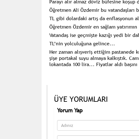
Parayı alır almaz döviz büfesine koşup d
Öğretmen Ali Özdemir bu vatandaşları bi
TL gibi dolardaki artış da enflasyonun a
Öğretmen Özdemir en sağlam yatırımın b
Vatandaş ise geçmişte kazığı yedi bir d
TL’nin yolculuğuna gelince...
Her zaman alışveriş ettiğim pastanede ku
şişe portakal suyu almaya kalkıştık. Cam
lokantada 100 lira... Fiyatlar aldı başın
ÜYE YORUMLARI
Yorum Yap