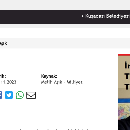
•
Kuşadası Belediyesi'ne 'rüşvet
Aşık
rih:
Kaynak:
.11.2023
Melih Aşık - Milliyet