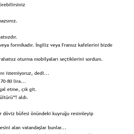
rebilirsiniz
azsınız.
atsızdır.
 veya formikadır. İngiliz veya Fransız kafelerini bizde
ahatsız oturma mobilyaları seçtiklerini sordum.
ını istemiyoruz, dedi...
70-80 lira...
şgal etme, çık git.
ültürü”! aldı.
r döviz büfesi önündeki kuyruğu resimleyip
sini alan vatandaşlar bunlar...