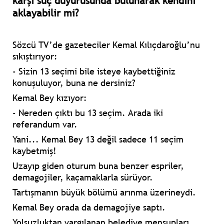
karşı suç duyurusunda bulunarak kendini
aklayabilir mi?
Sözcü TV’de gazeteciler Kemal Kılıçdaroğlu’nu
sıkıştırıyor:
- Sizin 13 seçimi bile isteye kaybettiğiniz
konuşuluyor, buna ne dersiniz?
Kemal Bey kızıyor:
- Nereden çıktı bu 13 seçim. Arada iki
referandum var.
Yani... Kemal Bey 13 değil sadece 11 seçim
kaybetmiş!
Uzayıp giden oturum buna benzer espriler,
demagojiler, kaçamaklarla sürüyor.
Tartışmanın büyük bölümü arınma üzerineydi.
Kemal Bey orada da demagojiye saptı.
Yolsuzluktan yargılanan belediye mensupları