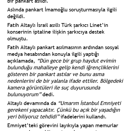
bir pankart asıldı.
Aslında pankart İmamoğlu soruşturmasıyla ilgili
değildi.
Fatih Altaylı İsrail asıllı Türk şarkıcı
Linet
’in
konserinin iptaline ilişkin şarkıcıya destek
olmuştu.
Fatih Altaylı pankart asılmasının ardından sosyal
medya hesabından konuyla ilgili yaptığı
açıklamada,
“Dün gece bir grup haydut evimin
bulunduğu mahalleye gelip kendi iğrençliklerini
gösteren bir pankart astılar ve bunu asma
nedenlerini de bir yalanla ifade ettiler. Bölgedeki
kamera görüntüleri ile suç duyurusunda
bulunuyorum”
dedi.
Altaylı devamında da
“Umarım İstanbul Emniyeti
gerekeni yapacaktır. Çünkü bu açık bir yaşadığın
yeri biliyoruz tehdidi”
ifadelerini kullandı.
Emniyet’teki görevini layıkıyla yapan memurlar