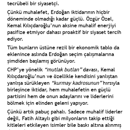
tecrübeli bir siyasetçi.
Çünkü muhalefet, Erdoğan iktidarının hiçbir
döneminde olmadığı kadar güçlü.
Özgür Özel,
Kemal Kılıçdaroğlu
’nun aksine muhalif enerjiyi
pasifize etmiyor dahası proaktif bir siyaset tercih
ediyor.
Tüm bunların üstüne rezil bir ekonomik tablo da
eklenince aslında Erdoğan seçim çalışmalarına
şimdiden başlamış görünüyor.
CHP’ye yönelik
“mutlak butlan”
davası, Kemal
Kılıçdaroğlu’nun ve özellikle kendisini yanlıştan
yanlışa sürükleyen
“kurmay kadrosunun”
hırsıyla
birleşince iktidar, hem muhalefetin en güçlü
partisini hem de onun adaylarını ve liderlerini
bölmek için elinden geleni yapıyor.
Çünkü artık pabuç pahalı. Sadece muhalif liderler
değil, Fatih Altaylı gibi milyonların takip ettiği
kitleleri etkileyen isimler bile baskı altına alınmış