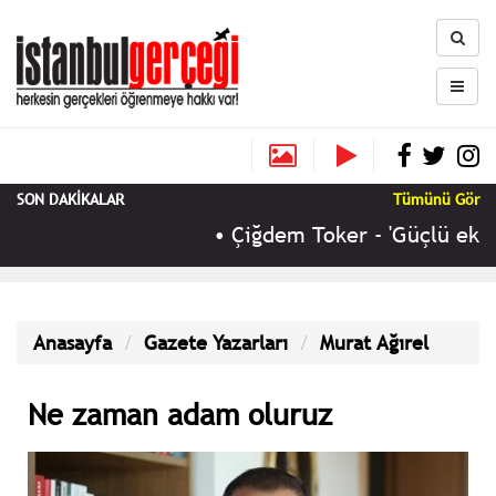
SON DAKİKALAR
Tümünü Gör
•
Çiğdem Toker - 'Güçlü ekono
Anasayfa
Gazete Yazarları
Murat Ağırel
Ne zaman adam oluruz