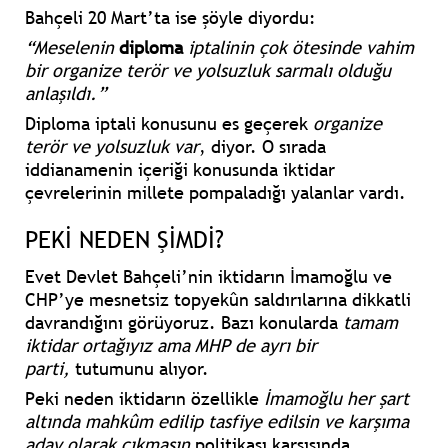
Bahçeli 20 Mart’ta ise şöyle diyordu:
“Meselenin
diploma
iptalinin çok ötesinde vahim
bir organize terör ve yolsuzluk sarmalı olduğu
anlaşıldı.”
Diploma iptali konusunu es geçerek
organize
terör ve yolsuzluk var
, diyor. O sırada
iddianamenin içeriği konusunda iktidar
çevrelerinin millete pompaladığı yalanlar vardı.
PEKİ NEDEN ŞİMDİ?
Evet Devlet Bahçeli’nin iktidarın İmamoğlu ve
CHP’ye mesnetsiz topyekûn saldırılarına dikkatli
davrandığını görüyoruz. Bazı konularda
tamam
iktidar ortağıyız ama MHP de ayrı bir
parti,
tutumunu alıyor.
Peki neden iktidarın özellikle
İmamoğlu her şart
altında mahkûm edilip tasfiye edilsin ve karşıma
aday olarak çıkmasın
politikası karşısında