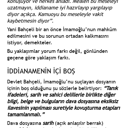
konuşuyor ve herkes anladı. Mealen bu meseleyi
uzatmayın, iddianame iyi hazırlayıp yargılayıp
diyor açıkça. Kamuoyu bu meseleyle vakit
kaybetmesin diyor”.
Yani Bahçeli bir an önce İmamoğlu’nun mahkûm
edilmesini ve bu sorunun ortadan kalkmasını
istiyor, demekteler.
Bu yaklaşımlar yorum farkı değil, gönlünden
geçene göre yaklaşım farkı.
İDDİANAMENİN İÇİ BOŞ
Devlet Bahçeli, İmamoğlu’nu suçlayan dosyanın
içinin boş olduğunu şu sözlerle belirtiyor:
“Tanık
ifadeleri, sarih ve sahici delillerle birlikte diğer
bilgi, belge ve bulguların dava dosyasına eksiksiz
ilavesinin yapılması suretiyle kovuşturma etapları
tamamlanmalı.”
Dava dosyasına
sarih
(açık anlaşılır berrak)