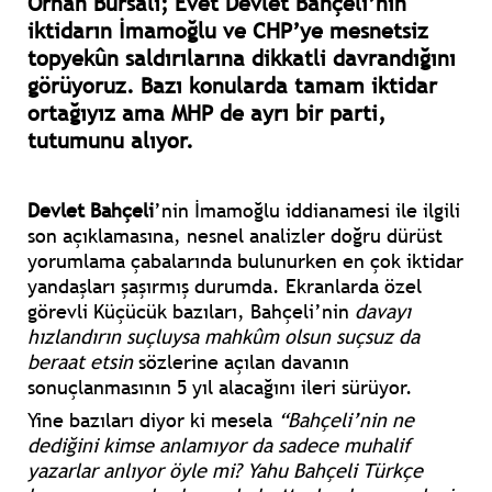
Orhan Bursalı; Evet Devlet Bahçeli’nin
iktidarın İmamoğlu ve CHP’ye mesnetsiz
topyekûn saldırılarına dikkatli davrandığını
görüyoruz. Bazı konularda tamam iktidar
ortağıyız ama MHP de ayrı bir parti,
tutumunu alıyor.
Devlet Bahçeli
’nin İmamoğlu iddianamesi ile ilgili
son açıklamasına, nesnel analizler doğru dürüst
yorumlama çabalarında bulunurken en çok iktidar
yandaşları şaşırmış durumda. Ekranlarda özel
görevli Küçücük bazıları, Bahçeli’nin
davayı
hızlandırın suçluysa mahkûm olsun suçsuz da
beraat etsin
sözlerine açılan davanın
sonuçlanmasının 5 yıl alacağını ileri sürüyor.
Yine bazıları diyor ki mesela
“Bahçeli’nin ne
dediğini kimse anlamıyor da sadece muhalif
yazarlar anlıyor öyle mi? Yahu Bahçeli Türkçe