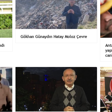
Gökhan Günaydın Hatay Moloz Çevre
ndı
Ant
yaş
canl