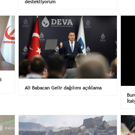
destekliyorum
i
Ali Babacan Gelir dağılımı açıklama
Bur
İtal