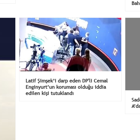
Bah
Latif Şimşek’i darp eden DP'li Cemal
Enginyurt’un koruması olduğu iddia
edilen kişi tutuklandı
Sad
A’d