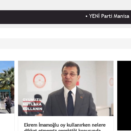
•
YENİ Parti Manisa İl Başkanı İlk
Ekrem İmamoğlu oy kullanırken nelere
dikkat etmemiz gerektiği konusunda