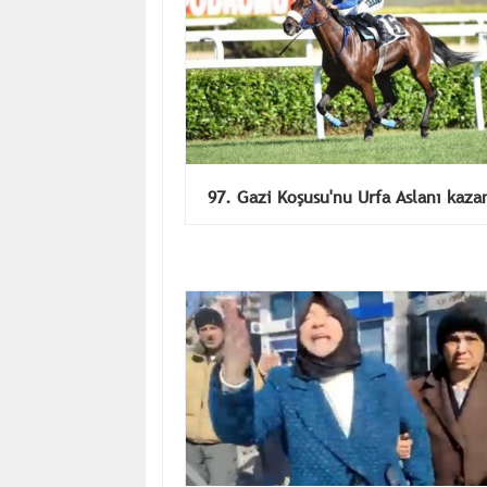
97. Gazi Koşusu'nu Urfa Aslanı kaza