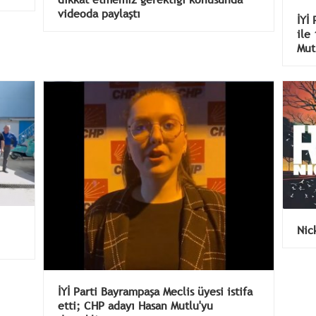
videoda paylaştı
İYİ
ile
Mut
Nic
İYİ Parti Bayrampaşa Meclis üyesi istifa
etti; CHP adayı Hasan Mutlu'yu