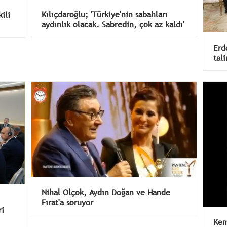
Kılıçdaroğlu; 'Türkiye'nin sabahları
ili
aydınlık olacak. Sabredin, çok az kaldı'
Erd
tal
Nihal Olçok, Aydın Doğan ve Hande
Fırat'a soruyor
ri
Kem