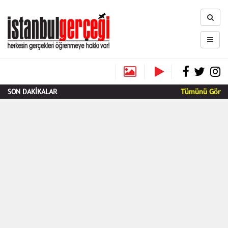
SON DAKİKALAR
Tümünü Gör