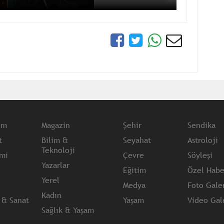
em
Magazin
Şehir
Sendika
t
Bilim &
Seyahat
Astroloji
Teknoloji
mi
Çevre
Söyleşi
Yazarlar
Eğitim
Özel Habe
Yerel
Medya
Foto Galer
Kadın
 & Sanat
Yaşam
Video Gale
Sağlık & Yaşam