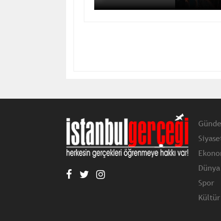
Günd
Siyase
Ekono
Dünya
Spor
Kültür