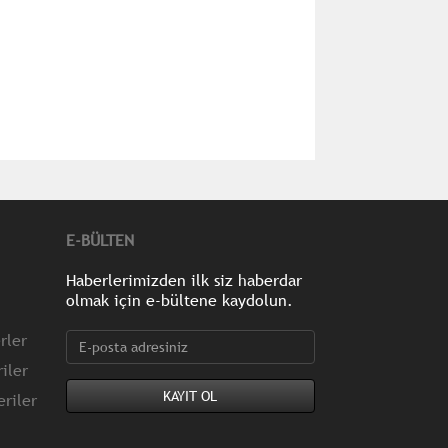
E-BÜLTEN
Haberlerimizden ilk siz haberdar
olmak için e-bültene kaydolun.
rler
iler
riler