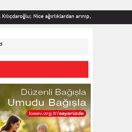
çdaroğlu; Nice ağırlıklardan arınıp, fırtınayı geride bıra
ti