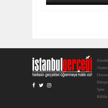
Günd
Siyase
Ekono
Dünya
Spor
Kültür