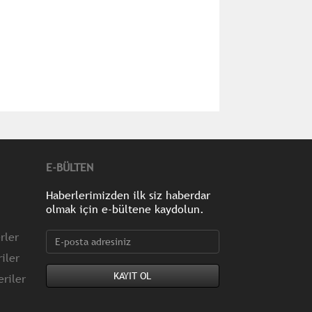
E-BÜLTEN
Haberlerimizden ilk siz haberdar
olmak için e-bültene kaydolun.
rler
iler
riler