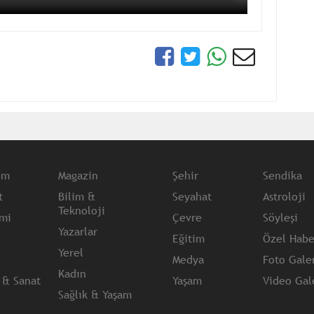
em
Magazin
Şehir
Sendika
t
Bilim &
Seyahat
Astroloji
Teknoloji
mi
Çevre
Söyleşi
Yazarlar
Eğitim
Özel Habe
Yerel
Medya
Foto Galer
Kadın
 & Sanat
Yaşam
Video Gale
Sağlık & Yaşam